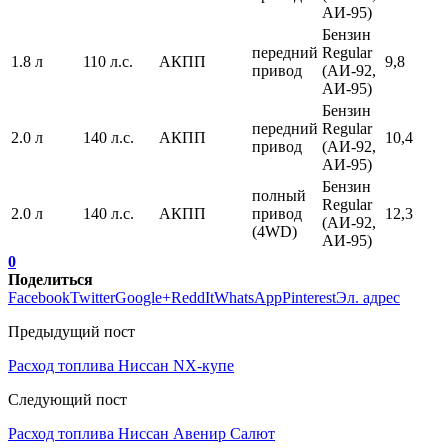
АИ-95)
Бензин
передний
Regular
1.8 л
110 л.с.
АКПП
9,8
привод
(АИ-92,
АИ-95)
Бензин
передний
Regular
2.0 л
140 л.с.
АКПП
10,4
привод
(АИ-92,
АИ-95)
Бензин
полный
Regular
2.0 л
140 л.с.
АКПП
привод
12,3
(АИ-92,
(4WD)
АИ-95)
0
Поделиться
Facebook
Twitter
Google+
ReddIt
WhatsApp
Pinterest
Эл. адрес
Предыдущий пост
Расход топлива Ниссан NX-купе
Следующий пост
Расход топлива Ниссан Авенир Салют