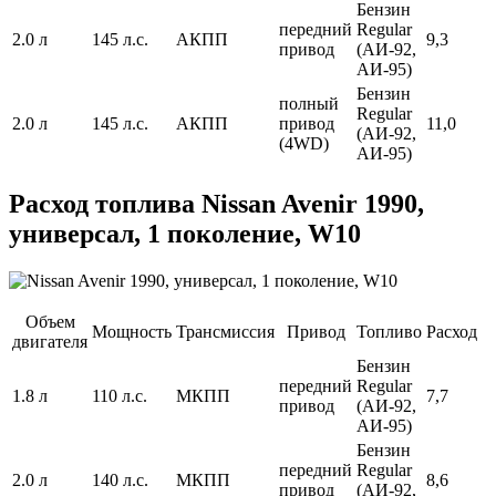
Бензин
передний
Regular
2.0 л
145 л.с.
АКПП
9,3
привод
(АИ-92,
АИ-95)
Бензин
полный
Regular
2.0 л
145 л.с.
АКПП
привод
11,0
(АИ-92,
(4WD)
АИ-95)
Расход топлива Nissan Avenir 1990,
универсал, 1 поколение, W10
Объем
Мощность
Трансмиссия
Привод
Топливо
Расход
двигателя
Бензин
передний
Regular
1.8 л
110 л.с.
МКПП
7,7
привод
(АИ-92,
АИ-95)
Бензин
передний
Regular
2.0 л
140 л.с.
МКПП
8,6
привод
(АИ-92,