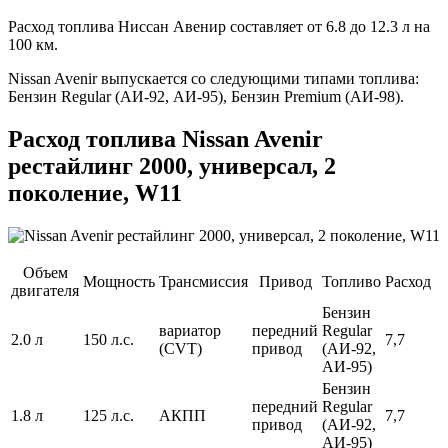
Расход топлива Ниссан Авенир составляет от 6.8 до 12.3 л на
100 км.
Nissan Avenir выпускается со следующими типами топлива:
Бензин Regular (АИ-92, АИ-95), Бензин Premium (АИ-98).
Расход топлива Nissan Avenir
рестайлинг 2000, универсал, 2
поколение, W11
Объем
Мощность
Трансмиссия
Привод
Топливо
Расход
двигателя
Бензин
вариатор
передний
Regular
2.0 л
150 л.с.
7,7
(CVT)
привод
(АИ-92,
АИ-95)
Бензин
передний
Regular
1.8 л
125 л.с.
АКПП
7,7
привод
(АИ-92,
АИ-95)