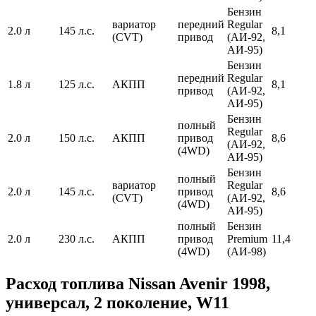
Бензин
вариатор
передний
Regular
2.0 л
145 л.с.
8,1
(CVT)
привод
(АИ-92,
АИ-95)
Бензин
передний
Regular
1.8 л
125 л.с.
АКПП
8,1
привод
(АИ-92,
АИ-95)
Бензин
полный
Regular
2.0 л
150 л.с.
АКПП
привод
8,6
(АИ-92,
(4WD)
АИ-95)
Бензин
полный
вариатор
Regular
2.0 л
145 л.с.
привод
8,6
(CVT)
(АИ-92,
(4WD)
АИ-95)
полный
Бензин
2.0 л
230 л.с.
АКПП
привод
Premium
11,4
(4WD)
(АИ-98)
Расход топлива Nissan Avenir 1998,
универсал, 2 поколение, W11