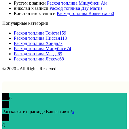
Рустэм
к записи
Расход топлива Мицубиси Ай
николай
к записи
Расход топлива Дэу Матиз
Константин
к записи
Расход топлива Вольво хс 60
Популярные категории
Расход топлива Тойота
159
Расход топлива Ниссан
118
Расход топлива Хонда
77
Расход топлива Мицубиси
74
Расход топлива Мазда
69
Расход топлива Лексус
68
© 2020 - All Rights Reserved.
0
Расскажите о расходе Вашего авто!
x
(
)