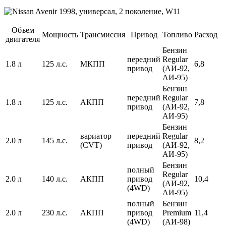
Объем
Мощность
Трансмиссия
Привод
Топливо
Расход
двигателя
Бензин
передний
Regular
1.8 л
125 л.с.
МКПП
6,8
привод
(АИ-92,
АИ-95)
Бензин
передний
Regular
1.8 л
125 л.с.
АКПП
7,8
привод
(АИ-92,
АИ-95)
Бензин
вариатор
передний
Regular
2.0 л
145 л.с.
8,2
(CVT)
привод
(АИ-92,
АИ-95)
Бензин
полный
Regular
2.0 л
140 л.с.
АКПП
привод
10,4
(АИ-92,
(4WD)
АИ-95)
полный
Бензин
2.0 л
230 л.с.
АКПП
привод
Premium
11,4
(4WD)
(АИ-98)