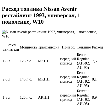
Расход топлива Nissan Avenir
рестайлинг 1993, универсал, 1
поколение, W10
Объем
Мощность
Трансмиссия
Привод
Топливо
Расход
двигателя
Бензин
передний
Regular
1.8 л
125 л.с.
МКПП
7,5
привод
(АИ-92,
АИ-95)
Бензин
передний
Regular
2.0 л
145 л.с.
МКПП
8,1
привод
(АИ-92,
АИ-95)
Бензин
передний
Regular
1.8 л
125 л.с.
АКПП
8,9
привод
(АИ-92,
АИ-95)