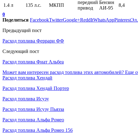
передний
Бензин
1.4 л
135 л.с.
МКПП
8,4
привод
АИ-95
0
Поделиться
Facebook
Twitter
Google+
ReddIt
WhatsApp
Pinterest
Эл.
Предыдущий пост
Расход топлива Феррари ФФ
Следующий пост
Расход топлива Фиат Альбеа
Может вам интересен расход топлива этих автомобилей?
Еще о
Расход топлива Хендай
Расход топлива Хендай Портер
Расход топлива Исузу
Расход топлива Исузу Пьязза
Расход топлива Альфа Ромео
Расход топлива Альфа Ромео 156