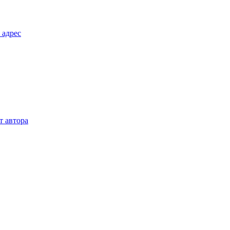
 адрес
т автора