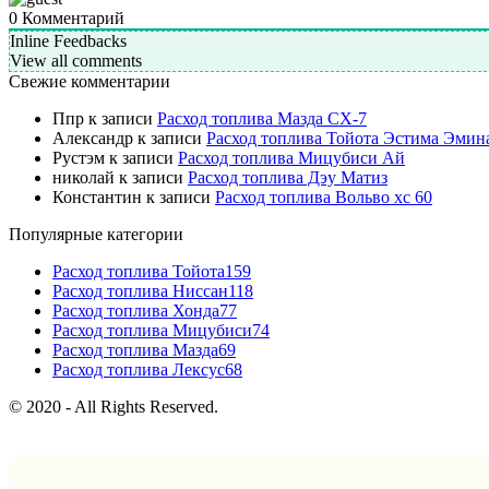
0
Комментарий
Inline Feedbacks
View all comments
Свежие комментарии
Ппр
к записи
Расход топлива Мазда СХ-7
Александр
к записи
Расход топлива Тойота Эстима Эмин
Рустэм
к записи
Расход топлива Мицубиси Ай
николай
к записи
Расход топлива Дэу Матиз
Константин
к записи
Расход топлива Вольво хс 60
Популярные категории
Расход топлива Тойота
159
Расход топлива Ниссан
118
Расход топлива Хонда
77
Расход топлива Мицубиси
74
Расход топлива Мазда
69
Расход топлива Лексус
68
© 2020 - All Rights Reserved.