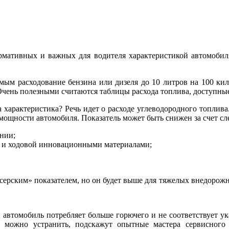
рмативных и важных для водителя характеристикой автомобиля
мым расходование бензина или дизеля до 10 литров на 100 кило
Очень полезными считаются таблицы расхода топлива, доступные 
а характеристика? Речь идет о расходе углеводородного топлив
и мощности автомобиля. Показатель может быть снижен за счет с
нии;
ва и ходовой инновационными материалами;
ейсерским» показателем, но он будет выше для тяжелых внедоро
 автомобиль потребляет больше горючего и не соответствует ук
ее можно устранить, подскажут опытные мастера сервисного