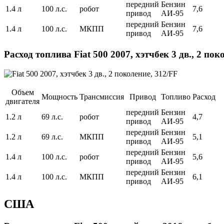
передний
Бензин
1.4 л
100 л.с.
робот
7,6
привод
АИ-95
передний
Бензин
1.4 л
100 л.с.
МКПП
7,6
привод
АИ-95
Расход топлива Fiat 500 2007, хэтчбек 3 дв., 2 пок
Объем
Мощность
Трансмиссия
Привод
Топливо
Расход
двигателя
передний
Бензин
1.2 л
69 л.с.
робот
4,7
привод
АИ-95
передний
Бензин
1.2 л
69 л.с.
МКПП
5,1
привод
АИ-95
передний
Бензин
1.4 л
100 л.с.
робот
5,6
привод
АИ-95
передний
Бензин
1.4 л
100 л.с.
МКПП
6,1
привод
АИ-95
США