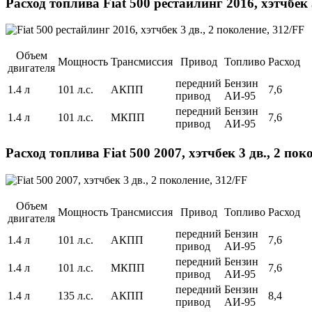
Расход топлива Fiat 500 рестайлинг 2016, хэтчбек 
Объем
Мощность
Трансмиссия
Привод
Топливо
Расход
двигателя
передний
Бензин
1.4 л
101 л.с.
АКПП
7,6
привод
АИ-95
передний
Бензин
1.4 л
101 л.с.
МКПП
7,6
привод
АИ-95
Расход топлива Fiat 500 2007, хэтчбек 3 дв., 2 пок
Объем
Мощность
Трансмиссия
Привод
Топливо
Расход
двигателя
передний
Бензин
1.4 л
101 л.с.
АКПП
7,6
привод
АИ-95
передний
Бензин
1.4 л
101 л.с.
МКПП
7,6
привод
АИ-95
передний
Бензин
1.4 л
135 л.с.
АКПП
8,4
привод
АИ-95