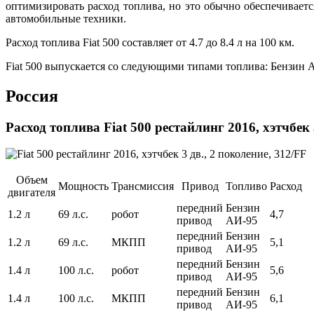
оптимизировать расход топлива, но это обычно обеспечивает
автомобильные техники.
Расход топлива Fiat 500 составляет от 4.7 до 8.4 л на 100 км.
Fiat 500 выпускается со следующими типами топлива: Бензин 
Россия
Расход топлива Fiat 500 рестайлинг 2016, хэтчбек 
Объем
Мощность
Трансмиссия
Привод
Топливо
Расход
двигателя
передний
Бензин
1.2 л
69 л.с.
робот
4,7
привод
АИ-95
передний
Бензин
1.2 л
69 л.с.
МКПП
5,1
привод
АИ-95
передний
Бензин
1.4 л
100 л.с.
робот
5,6
привод
АИ-95
передний
Бензин
1.4 л
100 л.с.
МКПП
6,1
привод
АИ-95