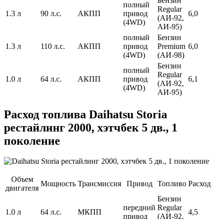
Бензин
полный
Regular
1.3 л
90 л.с.
АКПП
привод
6,0
(АИ-92,
(4WD)
АИ-95)
полный
Бензин
1.3 л
110 л.с.
АКПП
привод
Premium
6,0
(4WD)
(АИ-98)
Бензин
полный
Regular
1.0 л
64 л.с.
АКПП
привод
6,1
(АИ-92,
(4WD)
АИ-95)
Расход топлива Daihatsu Storia
рестайлинг 2000, хэтчбек 5 дв., 1
поколение
Объем
Мощность
Трансмиссия
Привод
Топливо
Расход
двигателя
Бензин
передний
Regular
1.0 л
64 л.с.
МКПП
4,5
привод
(АИ-92,