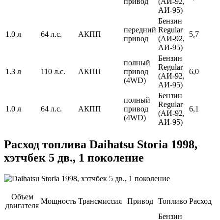
привод
(АИ-92,
АИ-95)
Бензин
передний
Regular
1.0 л
64 л.с.
АКПП
5,7
привод
(АИ-92,
АИ-95)
Бензин
полный
Regular
1.3 л
110 л.с.
АКПП
привод
6,0
(АИ-92,
(4WD)
АИ-95)
Бензин
полный
Regular
1.0 л
64 л.с.
АКПП
привод
6,1
(АИ-92,
(4WD)
АИ-95)
Расход топлива Daihatsu Storia 1998,
хэтчбек 5 дв., 1 поколение
Объем
Мощность
Трансмиссия
Привод
Топливо
Расход
двигателя
Бензин