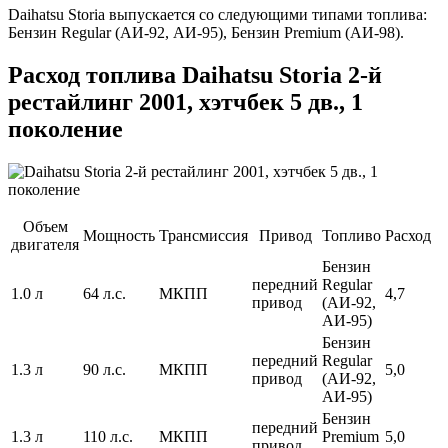
Daihatsu Storia выпускается со следующими типами топлива:
Бензин Regular (АИ-92, АИ-95), Бензин Premium (АИ-98).
Расход топлива Daihatsu Storia 2-й
рестайлинг 2001, хэтчбек 5 дв., 1
поколение
Объем
Мощность
Трансмиссия
Привод
Топливо
Расход
двигателя
Бензин
передний
Regular
1.0 л
64 л.с.
МКПП
4,7
привод
(АИ-92,
АИ-95)
Бензин
передний
Regular
1.3 л
90 л.с.
МКПП
5,0
привод
(АИ-92,
АИ-95)
Бензин
передний
1.3 л
110 л.с.
МКПП
Premium
5,0
привод