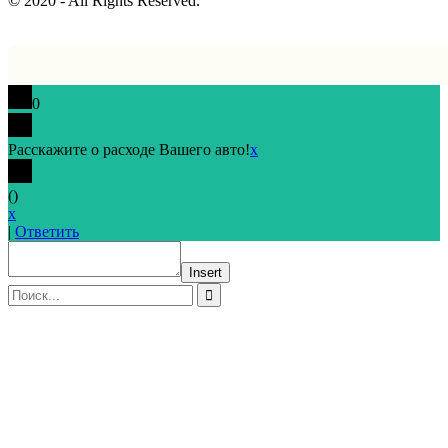
© 2020 - All Rights Reserved.
0
Расскажите о расходе Вашего авто!
x
(
)
x
|
Ответить
Insert