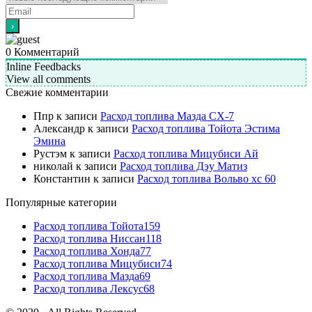
0
Комментарий
Inline Feedbacks
View all comments
Свежие комментарии
Ппр
к записи
Расход топлива Мазда СХ-7
Александр
к записи
Расход топлива Тойота Эстима
Эмина
Рустэм
к записи
Расход топлива Мицубиси Ай
николай
к записи
Расход топлива Дэу Матиз
Константин
к записи
Расход топлива Вольво хс 60
Популярные категории
Расход топлива Тойота
159
Расход топлива Ниссан
118
Расход топлива Хонда
77
Расход топлива Мицубиси
74
Расход топлива Мазда
69
Расход топлива Лексус
68