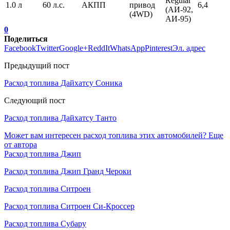
Regular
1.0 л
60 л.с.
АКПП
привод
6,4
(АИ-92,
(4WD)
АИ-95)
0
Поделиться
Facebook
Twitter
Google+
ReddIt
WhatsApp
Pinterest
Эл. адрес
Предыдущий пост
Расход топлива Дайхатсу Соника
Следующий пост
Расход топлива Дайхатсу Танто
Может вам интересен расход топлива этих автомобилей?
Еще
от автора
Расход топлива Джип
Расход топлива Джип Гранд Чероки
Расход топлива Ситроен
Расход топлива Ситроен Си-Кроссер
Расход топлива Субару