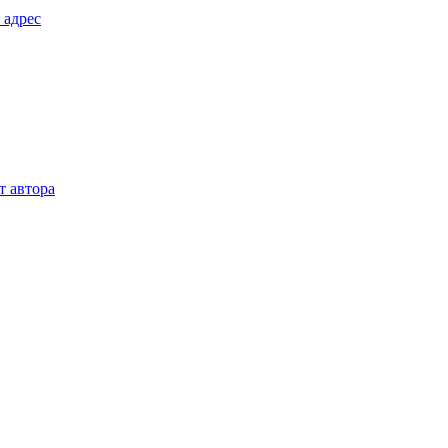
 адрес
т автора