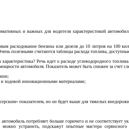
рмативных и важных для водителя характеристикой автомобиля
мым расходование бензина или дизеля до 10 литров на 100 кило
Очень полезными считаются таблицы расхода топлива, доступные 
а характеристика? Речь идет о расходе углеводородного топлив
и мощности автомобиля. Показатель может быть снижен за счет с
нии;
ва и ходовой инновационными материалами;
ейсерским» показателем, но он будет выше для тяжелых внедоро
 автомобиль потребляет больше горючего и не соответствует ук
ее можно устранить, подскажут опытные мастера сервисного