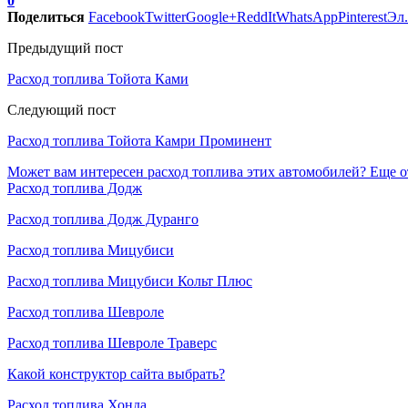
0
Поделиться
Facebook
Twitter
Google+
ReddIt
WhatsApp
Pinterest
Эл.
Предыдущий пост
Расход топлива Тойота Ками
Следующий пост
Расход топлива Тойота Камри Проминент
Может вам интересен расход топлива этих автомобилей?
Еще о
Расход топлива Додж
Расход топлива Додж Дуранго
Расход топлива Мицубиси
Расход топлива Мицубиси Кольт Плюс
Расход топлива Шевроле
Расход топлива Шевроле Траверс
Какой конструктор сайта выбрать?
Расход топлива Хонда