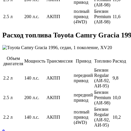
привод
(АИ-98)
полный
Бензин
2.5 л
200 л.с.
АКПП
привод
Premium
11,6
(4WD)
(АИ-98)
Расход топлива Toyota Camry Gracia 199
Объем
Мощность
Трансмиссия
Привод
Топливо
Расход
двигателя
Бензин
передний
Regular
2.2 л
140 л.с.
АКПП
9,8
привод
(АИ-92,
АИ-95)
Бензин
передний
2.5 л
200 л.с.
АКПП
Premium
10,0
привод
(АИ-98)
Бензин
полный
Regular
2.2 л
140 л.с.
АКПП
привод
10,2
(АИ-92,
(4WD)
АИ-95)