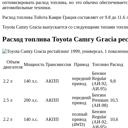
оптимизировать расход топлива, но это обычно обеспечивает
автомобильные техники.
Расход топлива Тойота Камри Грация составляет от 9.8 до 11.6 л
Toyota Camry Gracia выпускается со следующими типами топлив
Расход топлива Toyota Camry Gracia рес
Объем
Мощность
Трансмиссия
Привод
Топливо
Расход
двигателя
Бензин
передний
Regular
2.2 л
140 л.с.
АКПП
9,8
привод
(АИ-92,
АИ-95)
Бензин
передний
2.5 л
200 л.с.
АКПП
Premium
10,5
привод
(АИ-98)
Бензин
полный
Regular
2.2 л
140 л.с.
АКПП
привод
10,6
(АИ-92,
(4WD)
АИ-95)