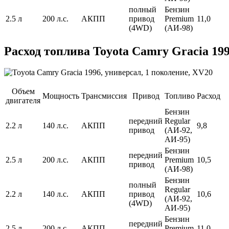
полный
Бензин
2.5 л
200 л.с.
АКПП
привод
Premium
11,0
(4WD)
(АИ-98)
Расход топлива Toyota Camry Gracia 199
Объем
Мощность
Трансмиссия
Привод
Топливо
Расход
двигателя
Бензин
передний
Regular
2.2 л
140 л.с.
АКПП
9,8
привод
(АИ-92,
АИ-95)
Бензин
передний
2.5 л
200 л.с.
АКПП
Premium
10,5
привод
(АИ-98)
Бензин
полный
Regular
2.2 л
140 л.с.
АКПП
привод
10,6
(АИ-92,
(4WD)
АИ-95)
Бензин
передний
2.5 л
200 л.с.
АКПП
Premium
11,0