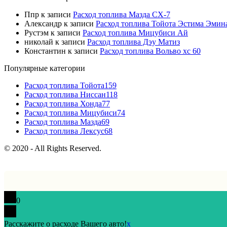
Ппр
к записи
Расход топлива Мазда СХ-7
Александр
к записи
Расход топлива Тойота Эстима Эмин
Рустэм
к записи
Расход топлива Мицубиси Ай
николай
к записи
Расход топлива Дэу Матиз
Константин
к записи
Расход топлива Вольво хс 60
Популярные категории
Расход топлива Тойота
159
Расход топлива Ниссан
118
Расход топлива Хонда
77
Расход топлива Мицубиси
74
Расход топлива Мазда
69
Расход топлива Лексус
68
© 2020 - All Rights Reserved.
0
Расскажите о расходе Вашего авто!
x