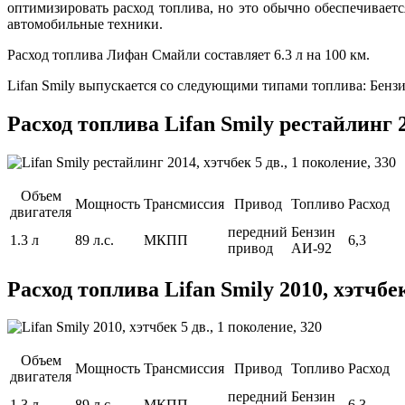
оптимизировать расход топлива, но это обычно обеспечивает
автомобильные техники.
Расход топлива Лифан Смайли составляет 6.3 л на 100 км.
Lifan Smily выпускается со следующими типами топлива: Бенз
Расход топлива Lifan Smily рестайлинг 20
Объем
Мощность
Трансмиссия
Привод
Топливо
Расход
двигателя
передний
Бензин
1.3 л
89 л.с.
МКПП
6,3
привод
АИ-92
Расход топлива Lifan Smily 2010, хэтчбек
Объем
Мощность
Трансмиссия
Привод
Топливо
Расход
двигателя
передний
Бензин
1.3 л
89 л.с.
МКПП
6,3