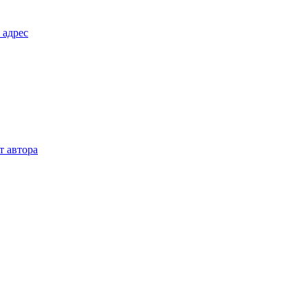
 адрес
т автора