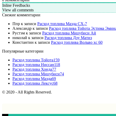
Inline Feedbacks
View all comments
Свежие комментарии
Ппр
к записи
Расход топлива Мазда СХ-7
Александр
к записи
Расход топлива Тойота Эстима Эмин
Рустэм
к записи
Расход топлива Мицубиси Ай
николай
к записи
Расход топлива Дэу Матиз
Константин
к записи
Расход топлива Вольво хс 60
Популярные категории
Расход топлива Тойота
159
Расход топлива Ниссан
118
Расход топлива Хонда
77
Расход топлива Мицубиси
74
Расход топлива Мазда
69
Расход топлива Лексус
68
© 2020 - All Rights Reserved.