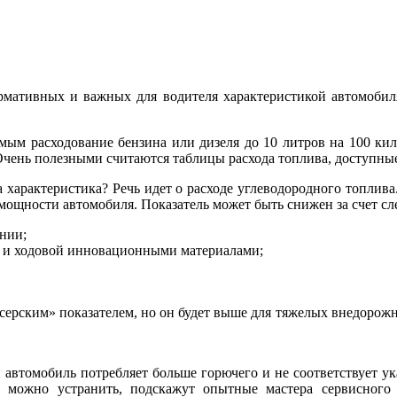
рмативных и важных для водителя характеристикой автомобиля
мым расходование бензина или дизеля до 10 литров на 100 кило
Очень полезными считаются таблицы расхода топлива, доступные 
а характеристика? Речь идет о расходе углеводородного топлив
и мощности автомобиля. Показатель может быть снижен за счет с
нии;
ва и ходовой инновационными материалами;
ейсерским» показателем, но он будет выше для тяжелых внедоро
 автомобиль потребляет больше горючего и не соответствует ук
ее можно устранить, подскажут опытные мастера сервисного