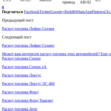
привод
АИ-92
0
Поделиться
Facebook
Twitter
Google+
ReddIt
WhatsApp
Pinterest
Эл.
Предыдущий пост
Расход топлива Лифан Селлия
Следующий пост
Расход топлива Лифан Солано
Может вам интересен расход топлива этих автомобилей?
Еще о
Расход топлива Сцион
Расход топлива Сцион хА
Расход топлива Лексус
Расход топлива Лексус ЛС 460
Расход топлива Форд
Расход топлива Форд Транзит
Расход топлива Зоти