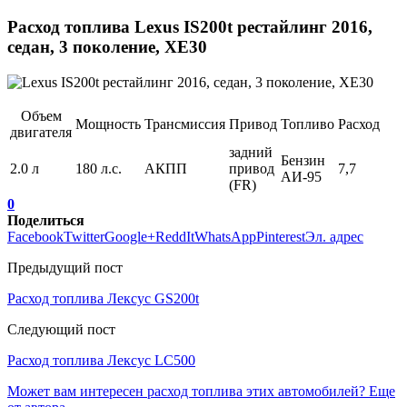
Расход топлива Lexus IS200t рестайлинг 2016,
седан, 3 поколение, XE30
Объем
Мощность
Трансмиссия
Привод
Топливо
Расход
двигателя
задний
Бензин
2.0 л
180 л.с.
АКПП
привод
7,7
АИ-95
(FR)
0
Поделиться
Facebook
Twitter
Google+
ReddIt
WhatsApp
Pinterest
Эл. адрес
Предыдущий пост
Расход топлива Лексус GS200t
Следующий пост
Расход топлива Лексус LC500
Может вам интересен расход топлива этих автомобилей?
Еще