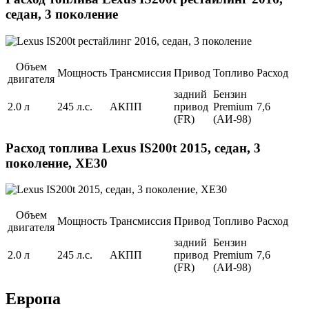
седан, 3 поколение
Объем
Мощность
Трансмиссия
Привод
Топливо
Расход
двигателя
задний
Бензин
2.0 л
245 л.с.
АКПП
привод
Premium
7,6
(FR)
(АИ-98)
Расход топлива Lexus IS200t 2015, седан, 3
поколение, XE30
Объем
Мощность
Трансмиссия
Привод
Топливо
Расход
двигателя
задний
Бензин
2.0 л
245 л.с.
АКПП
привод
Premium
7,6
(FR)
(АИ-98)
Европа