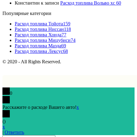
Константин
к записи
Расход топлива Вольво хс 60
Популярные категории
Расход топлива Тойота
159
Расход топлива Ниссан
118
Расход топлива Хонда
77
Расход топлива Мицубиси
74
Расход топлива Мазда
69
Расход топлива Лексус
68
© 2020 - All Rights Reserved.
0
Расскажите о расходе Вашего авто!
x
(
)
x
|
Ответить