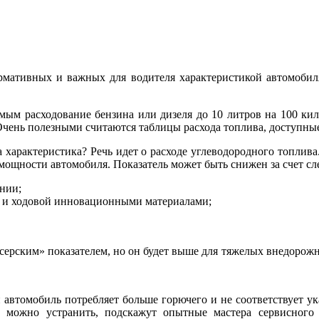
рмативных и важных для водителя характеристикой автомобиля
мым расходование бензина или дизеля до 10 литров на 100 кило
Очень полезными считаются таблицы расхода топлива, доступные 
а характеристика? Речь идет о расходе углеводородного топлив
и мощности автомобиля. Показатель может быть снижен за счет с
нии;
ва и ходовой инновационными материалами;
ейсерским» показателем, но он будет выше для тяжелых внедоро
 автомобиль потребляет больше горючего и не соответствует ук
ее можно устранить, подскажут опытные мастера сервисного