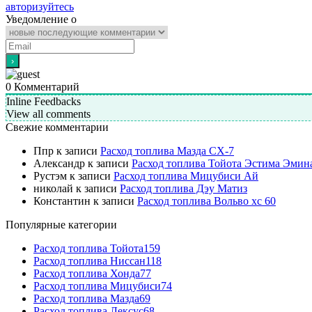
авторизуйтесь
Уведомление о
0
Комментарий
Inline Feedbacks
View all comments
Свежие комментарии
Ппр
к записи
Расход топлива Мазда СХ-7
Александр
к записи
Расход топлива Тойота Эстима Эмин
Рустэм
к записи
Расход топлива Мицубиси Ай
николай
к записи
Расход топлива Дэу Матиз
Константин
к записи
Расход топлива Вольво хс 60
Популярные категории
Расход топлива Тойота
159
Расход топлива Ниссан
118
Расход топлива Хонда
77
Расход топлива Мицубиси
74
Расход топлива Мазда
69
Расход топлива Лексус
68