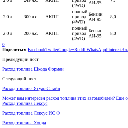
2.0 л
249 л.с.
АКПП
привод
7,7
АИ-95
(4WD)
полный
Бензин
2.0 л
300 л.с.
АКПП
привод
8,0
АИ-95
(4WD)
полный
Бензин
2.0 л
200 л.с.
АКПП
привод
8,0
АИ-95
(4WD)
0
Поделиться
Facebook
Twitter
Google+
ReddIt
WhatsApp
Pinterest
Эл.
Предыдущий пост
Расход топлива Шкода Форман
Следующий пост
Расход топлива Ягуар С-тайп
Может вам интересен расход топлива этих автомобилей?
Еще о
Расход топлива Лексус
Расход топлива Лексус ИС Ф
Расход топлива Хонда