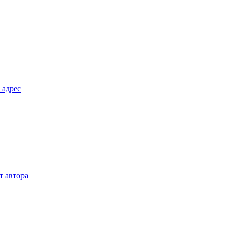
 адрес
т автора