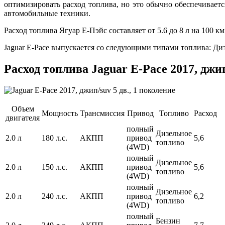
оптимизировать расход топлива, но это обычно обеспечивает
автомобильные техники.
Расход топлива Ягуар Е-Пэйс составляет от 5.6 до 8 л на 100 км
Jaguar E-Pace выпускается со следующими типами топлива: Ди
Расход топлива Jaguar E-Pace 2017, джип
Объем
Мощность
Трансмиссия
Привод
Топливо
Расход
двигателя
полный
Дизельное
2.0 л
180 л.с.
АКПП
привод
5,6
топливо
(4WD)
полный
Дизельное
2.0 л
150 л.с.
АКПП
привод
5,6
топливо
(4WD)
полный
Дизельное
2.0 л
240 л.с.
АКПП
привод
6,2
топливо
(4WD)
полный
Бензин