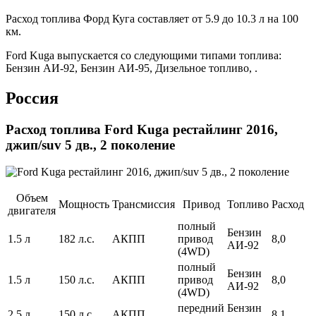
Расход топлива Форд Куга составляет от 5.9 до 10.3 л на 100
км.
Ford Kuga выпускается со следующими типами топлива:
Бензин АИ-92, Бензин АИ-95, Дизельное топливо, .
Россия
Расход топлива Ford Kuga рестайлинг 2016,
джип/suv 5 дв., 2 поколение
Объем
Мощность
Трансмиссия
Привод
Топливо
Расход
двигателя
полный
Бензин
1.5 л
182 л.с.
АКПП
привод
8,0
АИ-92
(4WD)
полный
Бензин
1.5 л
150 л.с.
АКПП
привод
8,0
АИ-92
(4WD)
передний
Бензин
2.5 л
150 л.с.
АКПП
8,1