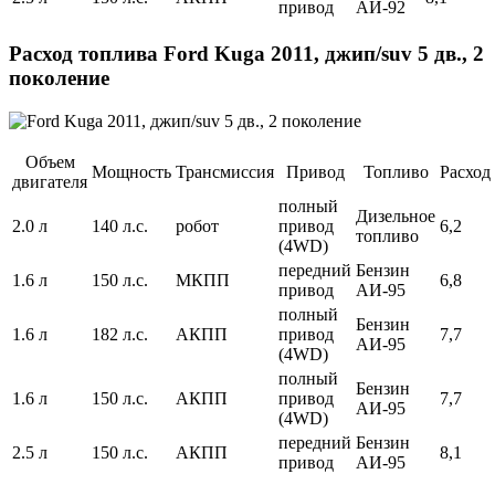
привод
АИ-92
Расход топлива Ford Kuga 2011, джип/suv 5 дв., 2
поколение
Объем
Мощность
Трансмиссия
Привод
Топливо
Расход
двигателя
полный
Дизельное
2.0 л
140 л.с.
робот
привод
6,2
топливо
(4WD)
передний
Бензин
1.6 л
150 л.с.
МКПП
6,8
привод
АИ-95
полный
Бензин
1.6 л
182 л.с.
АКПП
привод
7,7
АИ-95
(4WD)
полный
Бензин
1.6 л
150 л.с.
АКПП
привод
7,7
АИ-95
(4WD)
передний
Бензин
2.5 л
150 л.с.
АКПП
8,1
привод
АИ-95