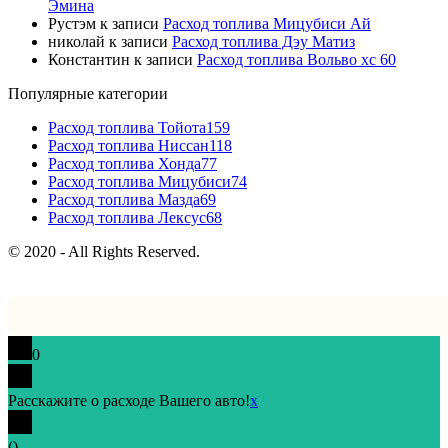
Эмина
Рустэм
к записи
Расход топлива Мицубиси Ай
николай
к записи
Расход топлива Дэу Матиз
Константин
к записи
Расход топлива Вольво хс 60
Популярные категории
Расход топлива Тойота
159
Расход топлива Ниссан
118
Расход топлива Хонда
77
Расход топлива Мицубиси
74
Расход топлива Мазда
69
Расход топлива Лексус
68
© 2020 - All Rights Reserved.
0
Расскажите о расходе Вашего авто!
x
(
)