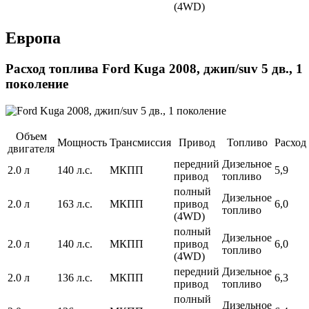
(4WD)
Европа
Расход топлива Ford Kuga 2008, джип/suv 5 дв., 1
поколение
Объем
Мощность
Трансмиссия
Привод
Топливо
Расход
двигателя
передний
Дизельное
2.0 л
140 л.с.
МКПП
5,9
привод
топливо
полный
Дизельное
2.0 л
163 л.с.
МКПП
привод
6,0
топливо
(4WD)
полный
Дизельное
2.0 л
140 л.с.
МКПП
привод
6,0
топливо
(4WD)
передний
Дизельное
2.0 л
136 л.с.
МКПП
6,3
привод
топливо
полный
Дизельное