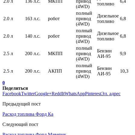
2.0 л
136 л.с.
МКПП
привод
6,4
топливо
(4WD)
полный
Дизельное
2.0 л
163 л.с.
робот
привод
6,8
топливо
(4WD)
полный
Дизельное
2.0 л
140 л.с.
робот
привод
6,8
топливо
(4WD)
полный
Бензин
2.5 л
200 л.с.
МКПП
привод
9,9
АИ-95
(4WD)
полный
Бензин
2.5 л
200 л.с.
АКПП
привод
10,3
АИ-95
(4WD)
0
Поделиться
Facebook
Twitter
Google+
ReddIt
WhatsApp
Pinterest
Эл. адрес
Предыдущий пост
Расход топлива Форд Ка
Следующий пост
Расход топлива Форд Маверик