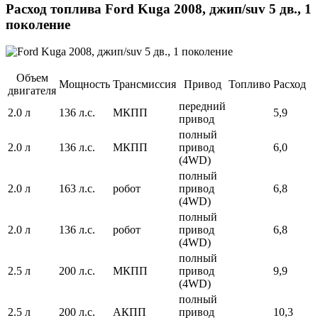
Расход топлива Ford Kuga 2008, джип/suv 5 дв., 1
поколение
Объем
Мощность
Трансмиссия
Привод
Топливо
Расход
двигателя
передний
2.0 л
136 л.с.
МКПП
5,9
привод
полный
2.0 л
136 л.с.
МКПП
привод
6,0
(4WD)
полный
2.0 л
163 л.с.
робот
привод
6,8
(4WD)
полный
2.0 л
136 л.с.
робот
привод
6,8
(4WD)
полный
2.5 л
200 л.с.
МКПП
привод
9,9
(4WD)
полный
2.5 л
200 л.с.
АКПП
привод
10,3