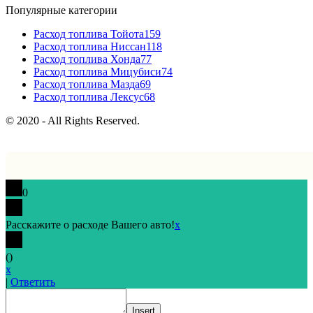
Популярные категории
Расход топлива Тойота
159
Расход топлива Ниссан
118
Расход топлива Хонда
77
Расход топлива Мицубиси
74
Расход топлива Мазда
69
Расход топлива Лексус
68
© 2020 - All Rights Reserved.
0
Расскажите о расходе Вашего авто!
x
(
)
x
|
Ответить
Insert