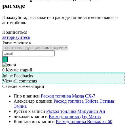
расходе
Пожалуйста, расскажите о расходе топлива именно вашего
автомобиля.
Подписаться
авторизуйтесь
Уведомление о
0
Комментарий
Inline Feedbacks
View all comments
Свежие комментарии
Ппр
к записи
Расход топлива Мазда СХ-7
Александр
к записи
Расход топлива Тойота Эстима
Эмина
Рустэм
к записи
Расход топлива Мицубиси Ай
николай
к записи
Расход топлива Дэу Матиз
Константин
к записи
Расход топлива Вольво хс 60