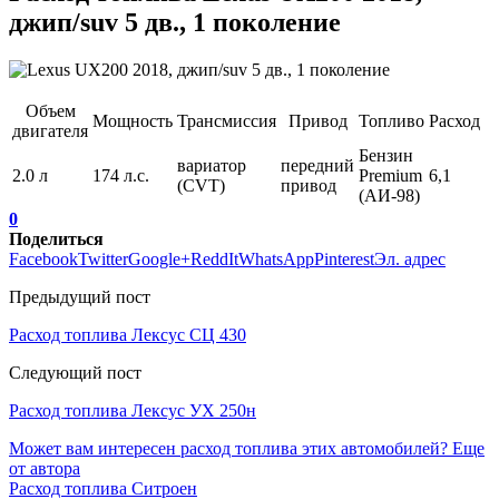
джип/suv 5 дв., 1 поколение
Объем
Мощность
Трансмиссия
Привод
Топливо
Расход
двигателя
Бензин
вариатор
передний
2.0 л
174 л.с.
Premium
6,1
(CVT)
привод
(АИ-98)
0
Поделиться
Facebook
Twitter
Google+
ReddIt
WhatsApp
Pinterest
Эл. адрес
Предыдущий пост
Расход топлива Лексус СЦ 430
Следующий пост
Расход топлива Лексус УХ 250н
Может вам интересен расход топлива этих автомобилей?
Еще
от автора
Расход топлива Ситроен