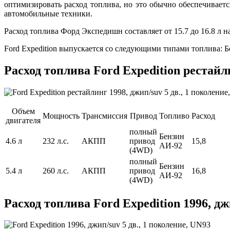
оптимизировать расход топлива, но это обычно обеспечивает
автомобильные техники.
Расход топлива Форд Экспедишн составляет от 15.7 до 16.8 л на
Ford Expedition выпускается со следующими типами топлива: 
Расход топлива Ford Expedition рестайли
Объем
Мощность
Трансмиссия
Привод
Топливо
Расход
двигателя
полный
Бензин
4.6 л
232 л.с.
АКПП
привод
15,8
АИ-92
(4WD)
полный
Бензин
5.4 л
260 л.с.
АКПП
привод
16,8
АИ-92
(4WD)
Расход топлива Ford Expedition 1996, дж