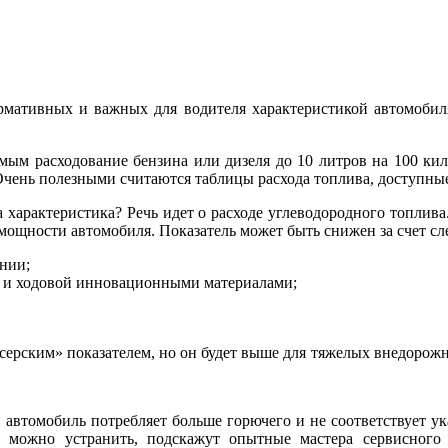
рмативных и важных для водителя характеристикой автомобиля
мым расходование бензина или дизеля до 10 литров на 100 кило
Очень полезными считаются таблицы расхода топлива, доступные 
а характеристика? Речь идет о расходе углеводородного топлив
и мощности автомобиля. Показатель может быть снижен за счет с
нии;
ва и ходовой инновационными материалами;
ейсерским» показателем, но он будет выше для тяжелых внедоро
 автомобиль потребляет больше горючего и не соответствует ук
ее можно устранить, подскажут опытные мастера сервисного