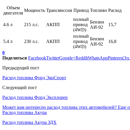
Объем
Мощность
Трансмиссия
Привод
Топливо
Расход
двигателя
полный
Бензин
4.6 л
215 л.с.
АКПП
привод
15,7
АИ-92
(4WD)
полный
Бензин
5.4 л
230 л.с.
АКПП
привод
16,8
АИ-92
(4WD)
0
Поделиться
Facebook
Twitter
Google+
ReddIt
WhatsApp
Pinterest
Эл.
Предыдущий пост
Расход топлива Форд ЭкоСпорт
Следующий пост
Расход топлива Форд Эксплорер
Может вам интересен расход топлива этих автомобилей?
Еще о
Расход топлива Акура
Расход топлива Акура ЗДХ