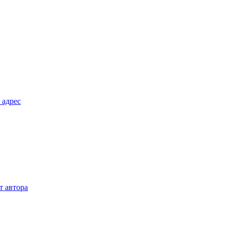
 адрес
т автора