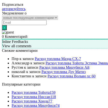
Подписаться
авторизуйтесь
Уведомление о
0
Комментарий
Inline Feedbacks
View all comments
Свежие комментарии
Ппр
к записи
Расход топлива Мазда СХ-7
Александр
к записи
Расход топлива Тойота Эстима Эмин
Рустэм
к записи
Расход топлива Мицубиси Ай
николай
к записи
Расход топлива Дэу Матиз
Константин
к записи
Расход топлива Вольво хс 60
Популярные категории
Расход топлива Тойота
159
Расход топлива Ниссан
118
Расход топлива Хонда
77
Расход топлива Мицубиси
74