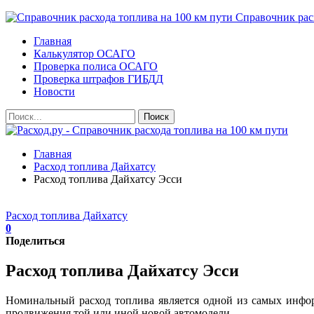
Справочник расх
Главная
Калькулятор ОСАГО
Проверка полиса ОСАГО
Проверка штрафов ГИБДД
Новости
Главная
Расход топлива Дайхатсу
Расход топлива Дайхатсу Эсси
Расход топлива Дайхатсу
0
Поделиться
Расход топлива Дайхатсу Эсси
Номинальный расход топлива является одной из самых инфо
продвижения той или иной новой автомодели.