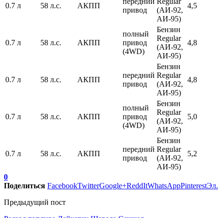
передний
Regular
0.7 л
58 л.с.
АКПП
4,5
привод
(АИ-92,
АИ-95)
Бензин
полный
Regular
0.7 л
58 л.с.
АКПП
привод
4,8
(АИ-92,
(4WD)
АИ-95)
Бензин
передний
Regular
0.7 л
58 л.с.
АКПП
4,8
привод
(АИ-92,
АИ-95)
Бензин
полный
Regular
0.7 л
58 л.с.
АКПП
привод
5,0
(АИ-92,
(4WD)
АИ-95)
Бензин
передний
Regular
0.7 л
58 л.с.
АКПП
5,2
привод
(АИ-92,
АИ-95)
0
Поделиться
Facebook
Twitter
Google+
ReddIt
WhatsApp
Pinterest
Эл.
Предыдущий пост