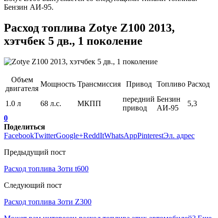
Бензин АИ-95.
Расход топлива Zotye Z100 2013,
хэтчбек 5 дв., 1 поколение
Объем
Мощность
Трансмиссия
Привод
Топливо
Расход
двигателя
передний
Бензин
1.0 л
68 л.с.
МКПП
5,3
привод
АИ-95
0
Поделиться
Facebook
Twitter
Google+
ReddIt
WhatsApp
Pinterest
Эл. адрес
Предыдущий пост
Расход топлива Зоти t600
Следующий пост
Расход топлива Зоти Z300