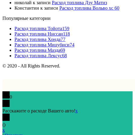
николай
к записи
Расход топлива Дэу Матиз
Константин
к записи
Расход топлива Вольво хс 60
Популярные категории
Расход топлива Тойота
159
Расход топлива Ниссан
118
Расход топлива Хонда
77
Расход топлива Мицубиси
74
Расход топлива Мазда
69
Расход топлива Лексус
68
© 2020 - All Rights Reserved.
0
Расскажите о расходе Вашего авто!
x
(
)
x