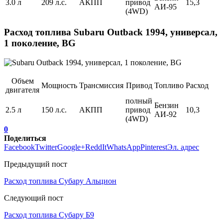
3.0 л
209 л.с.
АКПП
привод
15,3
АИ-95
(4WD)
Расход топлива Subaru Outback 1994, универсал,
1 поколение, BG
Объем
Мощность
Трансмиссия
Привод
Топливо
Расход
двигателя
полный
Бензин
2.5 л
150 л.с.
АКПП
привод
10,3
АИ-92
(4WD)
0
Поделиться
Facebook
Twitter
Google+
ReddIt
WhatsApp
Pinterest
Эл. адрес
Предыдущий пост
Расход топлива Субару Альцион
Следующий пост
Расход топлива Субару Б9