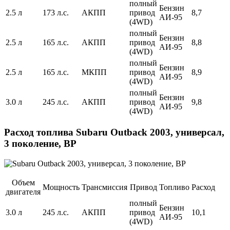
полный
Бензин
2.5 л
173 л.с.
АКПП
привод
8,7
АИ-95
(4WD)
полный
Бензин
2.5 л
165 л.с.
АКПП
привод
8,8
АИ-95
(4WD)
полный
Бензин
2.5 л
165 л.с.
МКПП
привод
8,9
АИ-95
(4WD)
полный
Бензин
3.0 л
245 л.с.
АКПП
привод
9,8
АИ-95
(4WD)
Расход топлива Subaru Outback 2003, универсал,
3 поколение, BP
Объем
Мощность
Трансмиссия
Привод
Топливо
Расход
двигателя
полный
Бензин
3.0 л
245 л.с.
АКПП
привод
10,1
АИ-95
(4WD)