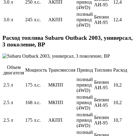
3.0 л
250 л.с.
АКПП
привод
12,4
АИ-95
(4WD)
полный
Бензин
3.0 л
245 л.с.
АКПП
привод
12,4
АИ-95
(4WD)
Расход топлива Subaru Outback 2003, универсал,
3 поколение, BP
Объем
Мощность
Трансмиссия
Привод
Топливо
Расход
двигателя
полный
Бензин
2.5 л
175 л.с.
МКПП
привод
10,2
АИ-95
(4WD)
полный
Бензин
2.5 л
168 л.с.
МКПП
привод
10,2
АИ-95
(4WD)
полный
Бензин
2.5 л
175 л.с.
АКПП
привод
10,7
АИ-95
(4WD)
полный
Бензин