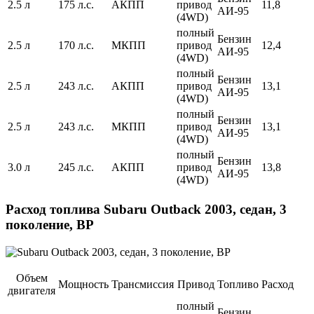
2.5 л
175 л.с.
АКПП
привод
11,8
АИ-95
(4WD)
полный
Бензин
2.5 л
170 л.с.
МКПП
привод
12,4
АИ-95
(4WD)
полный
Бензин
2.5 л
243 л.с.
АКПП
привод
13,1
АИ-95
(4WD)
полный
Бензин
2.5 л
243 л.с.
МКПП
привод
13,1
АИ-95
(4WD)
полный
Бензин
3.0 л
245 л.с.
АКПП
привод
13,8
АИ-95
(4WD)
Расход топлива Subaru Outback 2003, седан, 3
поколение, BP
Объем
Мощность
Трансмиссия
Привод
Топливо
Расход
двигателя
полный
Бензин