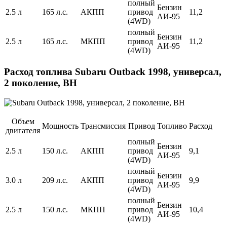
полный
Бензин
2.5 л
165 л.с.
АКПП
привод
11,2
АИ-95
(4WD)
полный
Бензин
2.5 л
165 л.с.
МКПП
привод
11,2
АИ-95
(4WD)
Расход топлива Subaru Outback 1998, универсал,
2 поколение, BH
Объем
Мощность
Трансмиссия
Привод
Топливо
Расход
двигателя
полный
Бензин
2.5 л
150 л.с.
АКПП
привод
9,1
АИ-95
(4WD)
полный
Бензин
3.0 л
209 л.с.
АКПП
привод
9,9
АИ-95
(4WD)
полный
Бензин
2.5 л
150 л.с.
МКПП
привод
10,4
АИ-95
(4WD)