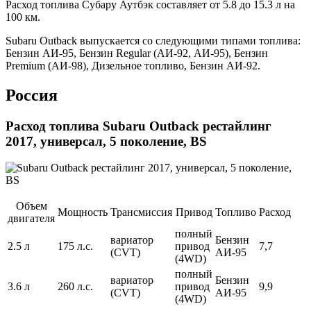
Расход топлива Субару Аутбэк составляет от 5.8 до 15.3 л на
100 км.
Subaru Outback выпускается со следующими типами топлива:
Бензин АИ-95, Бензин Regular (АИ-92, АИ-95), Бензин
Premium (АИ-98), Дизельное топливо, Бензин АИ-92.
Россия
Расход топлива Subaru Outback рестайлинг
2017, универсал, 5 поколение, BS
Объем
Мощность
Трансмиссия
Привод
Топливо
Расход
двигателя
полный
вариатор
Бензин
2.5 л
175 л.с.
привод
7,7
(CVT)
АИ-95
(4WD)
полный
вариатор
Бензин
3.6 л
260 л.с.
привод
9,9
(CVT)
АИ-95
(4WD)