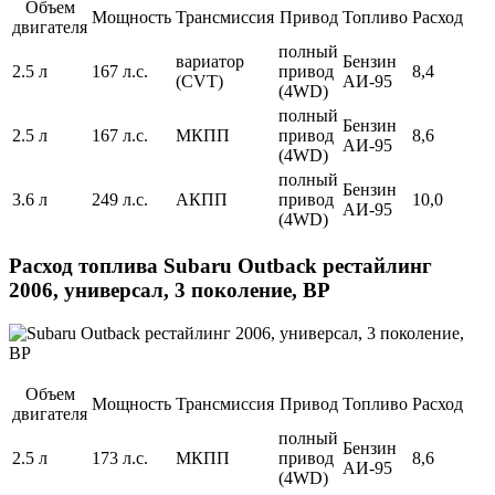
Объем
Мощность
Трансмиссия
Привод
Топливо
Расход
двигателя
полный
вариатор
Бензин
2.5 л
167 л.с.
привод
8,4
(CVT)
АИ-95
(4WD)
полный
Бензин
2.5 л
167 л.с.
МКПП
привод
8,6
АИ-95
(4WD)
полный
Бензин
3.6 л
249 л.с.
АКПП
привод
10,0
АИ-95
(4WD)
Расход топлива Subaru Outback рестайлинг
2006, универсал, 3 поколение, BP
Объем
Мощность
Трансмиссия
Привод
Топливо
Расход
двигателя
полный
Бензин
2.5 л
173 л.с.
МКПП
привод
8,6
АИ-95
(4WD)