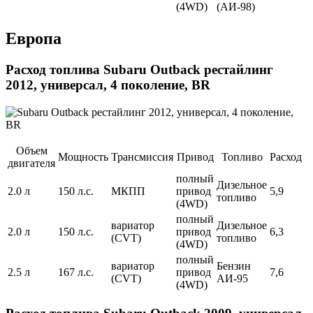
(4WD)
(АИ-98)
Европа
Расход топлива Subaru Outback рестайлинг
2012, универсал, 4 поколение, BR
Объем
Мощность
Трансмиссия
Привод
Топливо
Расход
двигателя
полный
Дизельное
2.0 л
150 л.с.
МКПП
привод
5,9
топливо
(4WD)
полный
вариатор
Дизельное
2.0 л
150 л.с.
привод
6,3
(CVT)
топливо
(4WD)
полный
вариатор
Бензин
2.5 л
167 л.с.
привод
7,6
(CVT)
АИ-95
(4WD)