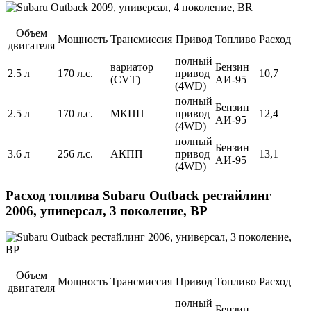
Объем
Мощность
Трансмиссия
Привод
Топливо
Расход
двигателя
полный
вариатор
Бензин
2.5 л
170 л.с.
привод
10,7
(CVT)
АИ-95
(4WD)
полный
Бензин
2.5 л
170 л.с.
МКПП
привод
12,4
АИ-95
(4WD)
полный
Бензин
3.6 л
256 л.с.
АКПП
привод
13,1
АИ-95
(4WD)
Расход топлива Subaru Outback рестайлинг
2006, универсал, 3 поколение, BP
Объем
Мощность
Трансмиссия
Привод
Топливо
Расход
двигателя
полный
Бензин