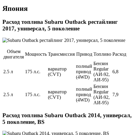
Япония
Расход топлива Subaru Outback рестайлинг
2017, универсал, 5 поколение
Объем
Мощность
Трансмиссия
Привод
Топливо
Расход
двигателя
Бензин
полный
вариатор
Regular
2.5 л
175 л.с.
привод
6,8
(CVT)
(АИ-92,
(4WD)
АИ-95)
Бензин
полный
вариатор
Regular
2.5 л
175 л.с.
привод
7,9
(CVT)
(АИ-92,
(4WD)
АИ-95)
Расход топлива Subaru Outback 2014, универсал,
5 поколение, BS