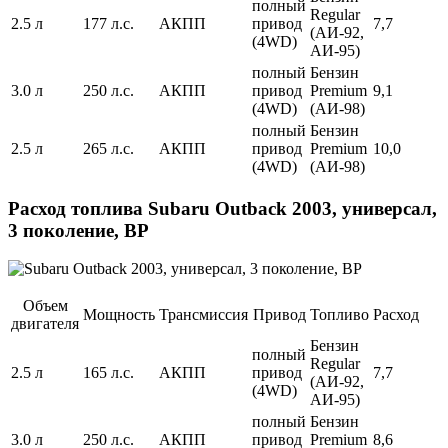
полный
Regular
2.5 л
177 л.с.
АКПП
привод
7,7
(АИ-92,
(4WD)
АИ-95)
полный
Бензин
3.0 л
250 л.с.
АКПП
привод
Premium
9,1
(4WD)
(АИ-98)
полный
Бензин
2.5 л
265 л.с.
АКПП
привод
Premium
10,0
(4WD)
(АИ-98)
Расход топлива Subaru Outback 2003, универсал,
3 поколение, BP
Объем
Мощность
Трансмиссия
Привод
Топливо
Расход
двигателя
Бензин
полный
Regular
2.5 л
165 л.с.
АКПП
привод
7,7
(АИ-92,
(4WD)
АИ-95)
полный
Бензин
3.0 л
250 л.с.
АКПП
привод
Premium
8,6