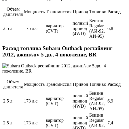
Объем
Мощность
Трансмиссия
Привод
Топливо
Расход
двигателя
Бензин
полный
вариатор
Regular
2.5 л
175 л.с.
привод
6,8
(CVT)
(АИ-92,
(4WD)
АИ-95)
Расход топлива Subaru Outback рестайлинг
2012, джип/suv 5 дв., 4 поколение, BR
Объем
Мощность
Трансмиссия
Привод
Топливо
Расход
двигателя
Бензин
полный
вариатор
Regular
2.5 л
173 л.с.
привод
6,9
(CVT)
(АИ-92,
(4WD)
АИ-95)
Бензин
полный
вариатор
Regular
2.5 л
173 л.с.
привод
7,4
(CVT)
(АИ-92,
(4WD)