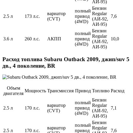
АИ-95)
Бензин
полный
вариатор
Regular
2.5 л
173 л.с.
привод
7,6
(CVT)
(АИ-92,
(4WD)
АИ-95)
Бензин
полный
Regular
3.6 л
260 л.с.
АКПП
привод
10,0
(АИ-92,
(4WD)
АИ-95)
Расход топлива Subaru Outback 2009, джип/suv 5
дв., 4 поколение, BR
Объем
Мощность
Трансмиссия
Привод
Топливо
Расход
двигателя
Бензин
полный
вариатор
Regular
2.5 л
170 л.с.
привод
7,1
(CVT)
(АИ-92,
(4WD)
АИ-95)
Бензин
полный
вариатор
Regular
2.5 л
170 л.с.
привод
7,6