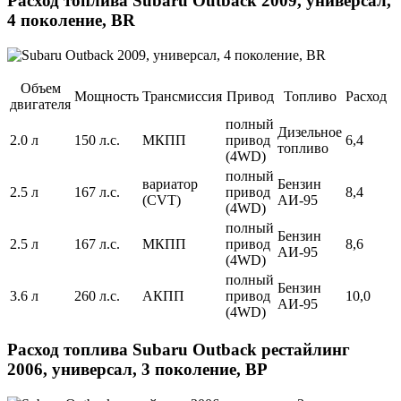
Расход топлива Subaru Outback 2009, универсал,
4 поколение, BR
Объем
Мощность
Трансмиссия
Привод
Топливо
Расход
двигателя
полный
Дизельное
2.0 л
150 л.с.
МКПП
привод
6,4
топливо
(4WD)
полный
вариатор
Бензин
2.5 л
167 л.с.
привод
8,4
(CVT)
АИ-95
(4WD)
полный
Бензин
2.5 л
167 л.с.
МКПП
привод
8,6
АИ-95
(4WD)
полный
Бензин
3.6 л
260 л.с.
АКПП
привод
10,0
АИ-95
(4WD)
Расход топлива Subaru Outback рестайлинг
2006, универсал, 3 поколение, BP