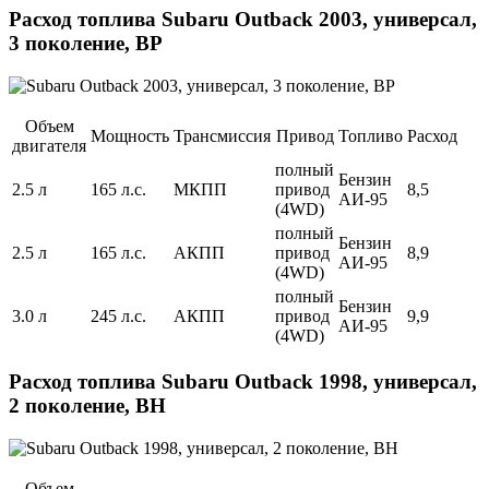
Расход топлива Subaru Outback 2003, универсал,
3 поколение, BP
Объем
Мощность
Трансмиссия
Привод
Топливо
Расход
двигателя
полный
Бензин
2.5 л
165 л.с.
МКПП
привод
8,5
АИ-95
(4WD)
полный
Бензин
2.5 л
165 л.с.
АКПП
привод
8,9
АИ-95
(4WD)
полный
Бензин
3.0 л
245 л.с.
АКПП
привод
9,9
АИ-95
(4WD)
Расход топлива Subaru Outback 1998, универсал,
2 поколение, BH
Объем