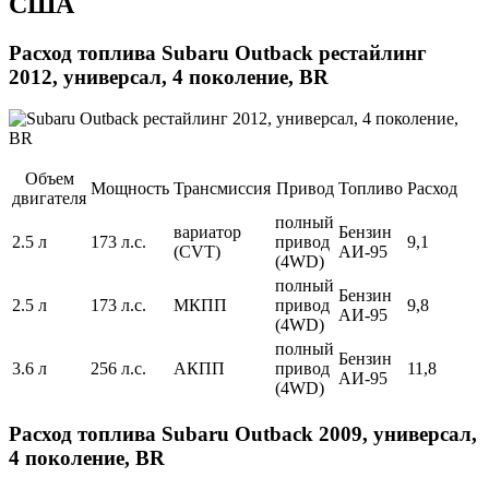
США
Расход топлива Subaru Outback рестайлинг
2012, универсал, 4 поколение, BR
Объем
Мощность
Трансмиссия
Привод
Топливо
Расход
двигателя
полный
вариатор
Бензин
2.5 л
173 л.с.
привод
9,1
(CVT)
АИ-95
(4WD)
полный
Бензин
2.5 л
173 л.с.
МКПП
привод
9,8
АИ-95
(4WD)
полный
Бензин
3.6 л
256 л.с.
АКПП
привод
11,8
АИ-95
(4WD)
Расход топлива Subaru Outback 2009, универсал,
4 поколение, BR