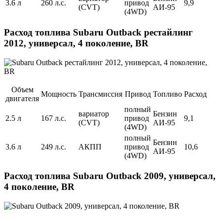
3.6 л
260 л.с.
привод
9,9
(CVT)
АИ-95
(4WD)
Расход топлива Subaru Outback рестайлинг
2012, универсал, 4 поколение, BR
Объем
Мощность
Трансмиссия
Привод
Топливо
Расход
двигателя
полный
вариатор
Бензин
2.5 л
167 л.с.
привод
9,1
(CVT)
АИ-95
(4WD)
полный
Бензин
3.6 л
249 л.с.
АКПП
привод
10,6
АИ-95
(4WD)
Расход топлива Subaru Outback 2009, универсал,
4 поколение, BR