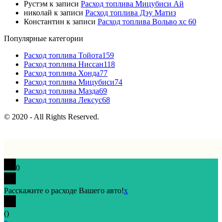
Рустэм
к записи
Расход топлива Мицубиси Ай
николай
к записи
Расход топлива Дэу Матиз
Константин
к записи
Расход топлива Вольво хс 60
Популярные категории
Расход топлива Тойота
159
Расход топлива Ниссан
118
Расход топлива Хонда
77
Расход топлива Мицубиси
74
Расход топлива Мазда
69
Расход топлива Лексус
68
© 2020 - All Rights Reserved.
0
Расскажите о расходе Вашего авто!
x
(
)