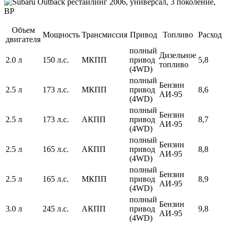
Объем
Мощность
Трансмиссия
Привод
Топливо
Расход
двигателя
полный
Дизельное
2.0 л
150 л.с.
МКПП
привод
5,8
топливо
(4WD)
полный
Бензин
2.5 л
173 л.с.
МКПП
привод
8,6
АИ-95
(4WD)
полный
Бензин
2.5 л
173 л.с.
АКПП
привод
8,7
АИ-95
(4WD)
полный
Бензин
2.5 л
165 л.с.
АКПП
привод
8,8
АИ-95
(4WD)
полный
Бензин
2.5 л
165 л.с.
МКПП
привод
8,9
АИ-95
(4WD)
полный
Бензин
3.0 л
245 л.с.
АКПП
привод
9,8
АИ-95
(4WD)