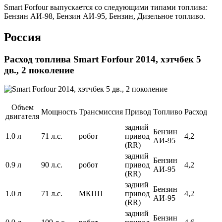
Smart Forfour выпускается со следующими типами топлива:
Бензин АИ-98, Бензин АИ-95, Бензин, Дизельное топливо.
Россия
Расход топлива Smart Forfour 2014, хэтчбек 5
дв., 2 поколение
Объем
Мощность
Трансмиссия
Привод
Топливо
Расход
двигателя
задний
Бензин
1.0 л
71 л.с.
робот
привод
4,2
АИ-95
(RR)
задний
Бензин
0.9 л
90 л.с.
робот
привод
4,2
АИ-95
(RR)
задний
Бензин
1.0 л
71 л.с.
МКПП
привод
4,2
АИ-95
(RR)
задний
Бензин