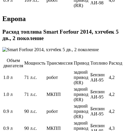
0.9 л
109 л.с.
робот
привод
4,6
АИ-98
(RR)
Европа
Расход топлива Smart Forfour 2014, хэтчбек 5
дв., 2 поколение
Объем
Мощность
Трансмиссия
Привод
Топливо
Расход
двигателя
задний
Бензин
1.0 л
71 л.с.
робот
привод
4,2
АИ-95
(RR)
задний
Бензин
1.0 л
71 л.с.
МКПП
привод
4,2
АИ-95
(RR)
задний
Бензин
0.9 л
90 л.с.
робот
привод
4,2
АИ-95
(RR)
задний
Бензин
0.9 л
90 л.с.
МКПП
привод
4,3
АИ-95