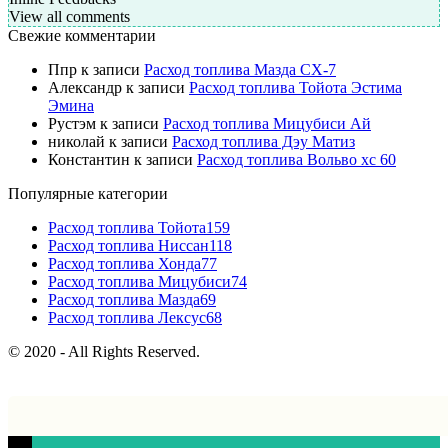
View all comments
Свежие комментарии
Ппр
к записи
Расход топлива Мазда СХ-7
Александр
к записи
Расход топлива Тойота Эстима
Эмина
Рустэм
к записи
Расход топлива Мицубиси Ай
николай
к записи
Расход топлива Дэу Матиз
Константин
к записи
Расход топлива Вольво хс 60
Популярные категории
Расход топлива Тойота
159
Расход топлива Ниссан
118
Расход топлива Хонда
77
Расход топлива Мицубиси
74
Расход топлива Мазда
69
Расход топлива Лексус
68
© 2020 - All Rights Reserved.