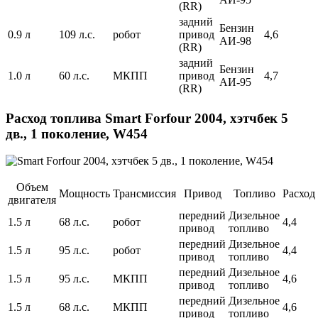
(RR)
задний
Бензин
0.9 л
109 л.с.
робот
привод
4,6
АИ-98
(RR)
задний
Бензин
1.0 л
60 л.с.
МКПП
привод
4,7
АИ-95
(RR)
Расход топлива Smart Forfour 2004, хэтчбек 5
дв., 1 поколение, W454
Объем
Мощность
Трансмиссия
Привод
Топливо
Расход
двигателя
передний
Дизельное
1.5 л
68 л.с.
робот
4,4
привод
топливо
передний
Дизельное
1.5 л
95 л.с.
робот
4,4
привод
топливо
передний
Дизельное
1.5 л
95 л.с.
МКПП
4,6
привод
топливо
передний
Дизельное
1.5 л
68 л.с.
МКПП
4,6
привод
топливо