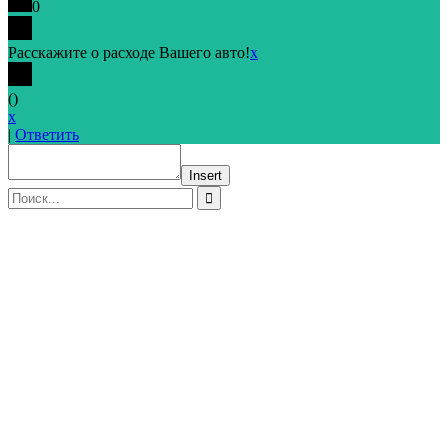
0
Расскажите о расходе Вашего авто!
x
(
)
x
|
Ответить
Insert