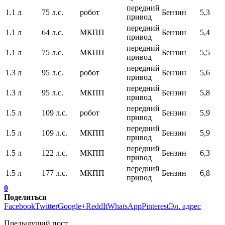
передний
1.1 л
75 л.с.
робот
Бензин
5,3
привод
передний
1.1 л
64 л.с.
МКПП
Бензин
5,4
привод
передний
1.1 л
75 л.с.
МКПП
Бензин
5,5
привод
передний
1.3 л
95 л.с.
робот
Бензин
5,6
привод
передний
1.3 л
95 л.с.
МКПП
Бензин
5,8
привод
передний
1.5 л
109 л.с.
робот
Бензин
5,9
привод
передний
1.5 л
109 л.с.
МКПП
Бензин
5,9
привод
передний
1.5 л
122 л.с.
МКПП
Бензин
6,3
привод
передний
1.5 л
177 л.с.
МКПП
Бензин
6,8
привод
0
Поделиться
Facebook
Twitter
Google+
ReddIt
WhatsApp
Pinterest
Эл. адрес
Предыдущий пост