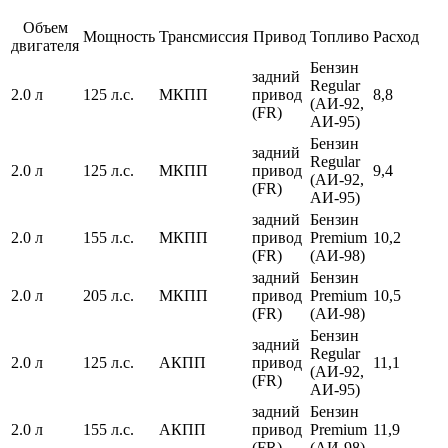
Объем
Мощность
Трансмиссия
Привод
Топливо
Расход
двигателя
Бензин
задний
Regular
2.0 л
125 л.с.
МКПП
привод
8,8
(АИ-92,
(FR)
АИ-95)
Бензин
задний
Regular
2.0 л
125 л.с.
МКПП
привод
9,4
(АИ-92,
(FR)
АИ-95)
задний
Бензин
2.0 л
155 л.с.
МКПП
привод
Premium
10,2
(FR)
(АИ-98)
задний
Бензин
2.0 л
205 л.с.
МКПП
привод
Premium
10,5
(FR)
(АИ-98)
Бензин
задний
Regular
2.0 л
125 л.с.
АКПП
привод
11,1
(АИ-92,
(FR)
АИ-95)
задний
Бензин
2.0 л
155 л.с.
АКПП
привод
Premium
11,9
(FR)
(АИ-98)