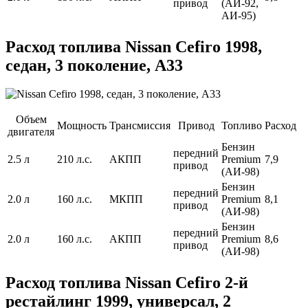
привод
(АИ-92,
АИ-95)
Расход топлива Nissan Cefiro 1998,
седан, 3 поколение, A33
Объем
Мощность
Трансмиссия
Привод
Топливо
Расход
двигателя
Бензин
передний
2.5 л
210 л.с.
АКПП
Premium
7,9
привод
(АИ-98)
Бензин
передний
2.0 л
160 л.с.
МКПП
Premium
8,1
привод
(АИ-98)
Бензин
передний
2.0 л
160 л.с.
АКПП
Premium
8,6
привод
(АИ-98)
Расход топлива Nissan Cefiro 2-й
рестайлинг 1999, универсал, 2