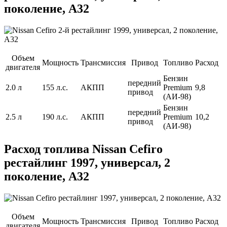
поколение, A32
Объем
Мощность
Трансмиссия
Привод
Топливо
Расход
двигателя
Бензин
передний
2.0 л
155 л.с.
АКПП
Premium
9,8
привод
(АИ-98)
Бензин
передний
2.5 л
190 л.с.
АКПП
Premium
10,2
привод
(АИ-98)
Расход топлива Nissan Cefiro
рестайлинг 1997, универсал, 2
поколение, A32
Объем
Мощность
Трансмиссия
Привод
Топливо
Расход
двигателя