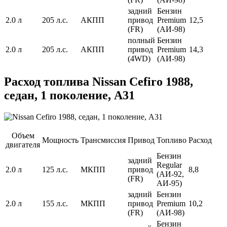
задний
Бензин
2.0 л
205 л.с.
АКПП
привод
Premium
12,5
(FR)
(АИ-98)
полный
Бензин
2.0 л
205 л.с.
АКПП
привод
Premium
14,3
(4WD)
(АИ-98)
Расход топлива Nissan Cefiro 1988,
седан, 1 поколение, A31
Объем
Мощность
Трансмиссия
Привод
Топливо
Расход
двигателя
Бензин
задний
Regular
2.0 л
125 л.с.
МКПП
привод
8,8
(АИ-92,
(FR)
АИ-95)
задний
Бензин
2.0 л
155 л.с.
МКПП
привод
Premium
10,2
(FR)
(АИ-98)
Бензин