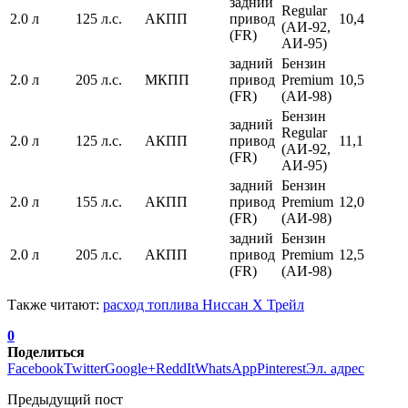
задний
Regular
2.0 л
125 л.с.
АКПП
привод
10,4
(АИ-92,
(FR)
АИ-95)
задний
Бензин
2.0 л
205 л.с.
МКПП
привод
Premium
10,5
(FR)
(АИ-98)
Бензин
задний
Regular
2.0 л
125 л.с.
АКПП
привод
11,1
(АИ-92,
(FR)
АИ-95)
задний
Бензин
2.0 л
155 л.с.
АКПП
привод
Premium
12,0
(FR)
(АИ-98)
задний
Бензин
2.0 л
205 л.с.
АКПП
привод
Premium
12,5
(FR)
(АИ-98)
Также читают:
расход топлива Ниссан Х Трейл
0
Поделиться
Facebook
Twitter
Google+
ReddIt
WhatsApp
Pinterest
Эл. адрес
Предыдущий пост