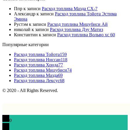
Ппр
к записи
Расход топлива Мазда СХ-7
Александр
к записи
Расход топлива Тойота Эстима
Эмина
Рустэм
к записи
Расход топлива Мицубиси Ай
николай
к записи
Расход топлива Дэу Матиз
Константин
к записи
Расход топлива Вольво хс 60
Популярные категории
Расход топлива Тойота
159
Расход топлива Ниссан
118
Расход топлива Хонда
77
Расход топлива Мицубиси
74
Расход топлива Мазда
69
Расход топлива Лексус
68
© 2020 - All Rights Reserved.
0