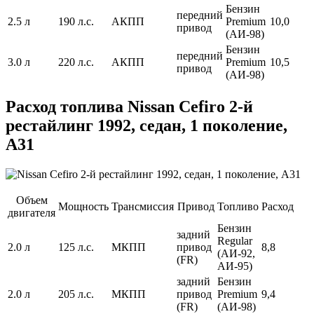
Бензин
передний
2.5 л
190 л.с.
АКПП
Premium
10,0
привод
(АИ-98)
Бензин
передний
3.0 л
220 л.с.
АКПП
Premium
10,5
привод
(АИ-98)
Расход топлива Nissan Cefiro 2-й
рестайлинг 1992, седан, 1 поколение,
A31
Объем
Мощность
Трансмиссия
Привод
Топливо
Расход
двигателя
Бензин
задний
Regular
2.0 л
125 л.с.
МКПП
привод
8,8
(АИ-92,
(FR)
АИ-95)
задний
Бензин
2.0 л
205 л.с.
МКПП
привод
Premium
9,4
(FR)
(АИ-98)