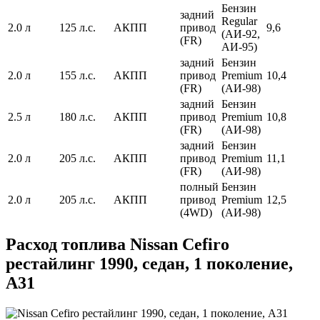
Бензин
задний
Regular
2.0 л
125 л.с.
АКПП
привод
9,6
(АИ-92,
(FR)
АИ-95)
задний
Бензин
2.0 л
155 л.с.
АКПП
привод
Premium
10,4
(FR)
(АИ-98)
задний
Бензин
2.5 л
180 л.с.
АКПП
привод
Premium
10,8
(FR)
(АИ-98)
задний
Бензин
2.0 л
205 л.с.
АКПП
привод
Premium
11,1
(FR)
(АИ-98)
полный
Бензин
2.0 л
205 л.с.
АКПП
привод
Premium
12,5
(4WD)
(АИ-98)
Расход топлива Nissan Cefiro
рестайлинг 1990, седан, 1 поколение,
A31