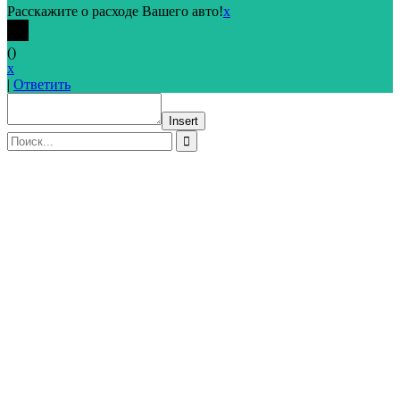
Расскажите о расходе Вашего авто!
x
(
)
x
|
Ответить
Insert