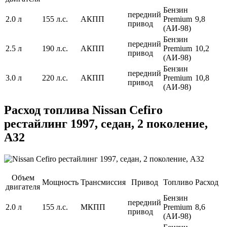
Бензин
передний
2.0 л
155 л.с.
АКПП
Premium
9,8
привод
(АИ-98)
Бензин
передний
2.5 л
190 л.с.
АКПП
Premium
10,2
привод
(АИ-98)
Бензин
передний
3.0 л
220 л.с.
АКПП
Premium
10,8
привод
(АИ-98)
Расход топлива Nissan Cefiro
рестайлинг 1997, седан, 2 поколение,
A32
Объем
Мощность
Трансмиссия
Привод
Топливо
Расход
двигателя
Бензин
передний
2.0 л
155 л.с.
МКПП
Premium
8,6
привод
(АИ-98)