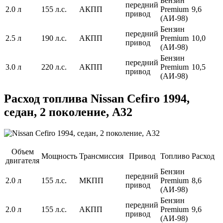
Бензин
передний
2.0 л
155 л.с.
АКПП
Premium
9,6
привод
(АИ-98)
Бензин
передний
2.5 л
190 л.с.
АКПП
Premium
10,0
привод
(АИ-98)
Бензин
передний
3.0 л
220 л.с.
АКПП
Premium
10,5
привод
(АИ-98)
Расход топлива Nissan Cefiro 1994,
седан, 2 поколение, A32
Объем
Мощность
Трансмиссия
Привод
Топливо
Расход
двигателя
Бензин
передний
2.0 л
155 л.с.
МКПП
Premium
8,6
привод
(АИ-98)
Бензин
передний
2.0 л
155 л.с.
АКПП
Premium
9,6
привод
(АИ-98)