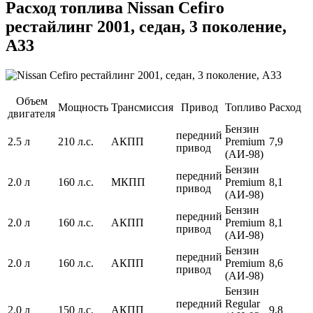
Расход топлива Nissan Cefiro
рестайлинг 2001, седан, 3 поколение,
A33
Объем
Мощность
Трансмиссия
Привод
Топливо
Расход
двигателя
Бензин
передний
2.5 л
210 л.с.
АКПП
Premium
7,9
привод
(АИ-98)
Бензин
передний
2.0 л
160 л.с.
МКПП
Premium
8,1
привод
(АИ-98)
Бензин
передний
2.0 л
160 л.с.
АКПП
Premium
8,1
привод
(АИ-98)
Бензин
передний
2.0 л
160 л.с.
АКПП
Premium
8,6
привод
(АИ-98)
Бензин
передний
Regular
2.0 л
150 л.с.
АКПП
9,8