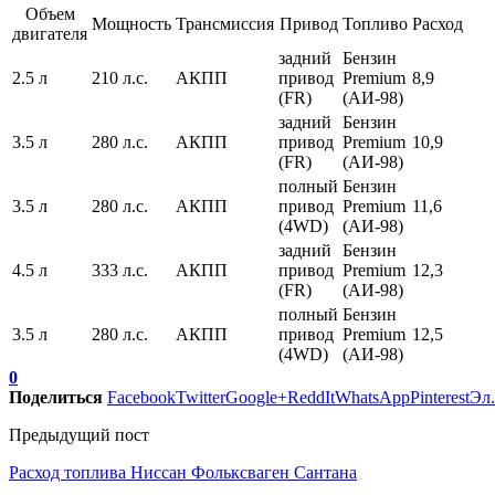
Объем
Мощность
Трансмиссия
Привод
Топливо
Расход
двигателя
задний
Бензин
2.5 л
210 л.с.
АКПП
привод
Premium
8,9
(FR)
(АИ-98)
задний
Бензин
3.5 л
280 л.с.
АКПП
привод
Premium
10,9
(FR)
(АИ-98)
полный
Бензин
3.5 л
280 л.с.
АКПП
привод
Premium
11,6
(4WD)
(АИ-98)
задний
Бензин
4.5 л
333 л.с.
АКПП
привод
Premium
12,3
(FR)
(АИ-98)
полный
Бензин
3.5 л
280 л.с.
АКПП
привод
Premium
12,5
(4WD)
(АИ-98)
0
Поделиться
Facebook
Twitter
Google+
ReddIt
WhatsApp
Pinterest
Эл.
Предыдущий пост
Расход топлива Ниссан Фольксваген Сантана