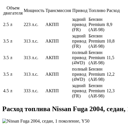
Объем
Мощность
Трансмиссия
Привод
Топливо
Расход
двигателя
задний
Бензин
2.5 л
223 л.с.
АКПП
привод
Premium
8,9
(FR)
(АИ-98)
задний
Бензин
3.5 л
313 л.с.
АКПП
привод
Premium
10,8
(FR)
(АИ-98)
полный
Бензин
3.5 л
313 л.с.
АКПП
привод
Premium
11,5
(4WD)
(АИ-98)
полный
Бензин
3.5 л
313 л.с.
АКПП
привод
Premium
12,2
(4WD)
(АИ-98)
задний
Бензин
4.5 л
333 л.с.
АКПП
привод
Premium
12,3
(FR)
(АИ-98)
Расход топлива Nissan Fuga 2004, седан,