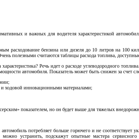
рмативных и важных для водителя характеристикой автомобиля
мым расходование бензина или дизеля до 10 литров на 100 кило
Очень полезными считаются таблицы расхода топлива, доступные 
а характеристика? Речь идет о расходе углеводородного топлив
и мощности автомобиля. Показатель может быть снижен за счет с
нии;
ва и ходовой инновационными материалами;
ейсерским» показателем, но он будет выше для тяжелых внедоро
 автомобиль потребляет больше горючего и не соответствует ук
ее можно устранить, подскажут опытные мастера сервисного