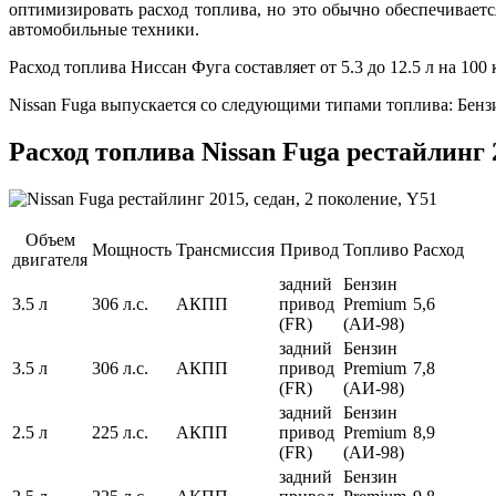
оптимизировать расход топлива, но это обычно обеспечивает
автомобильные техники.
Расход топлива Ниссан Фуга составляет от 5.3 до 12.5 л на 100 
Nissan Fuga выпускается со следующими типами топлива: Бенз
Расход топлива Nissan Fuga рестайлинг 2
Объем
Мощность
Трансмиссия
Привод
Топливо
Расход
двигателя
задний
Бензин
3.5 л
306 л.с.
АКПП
привод
Premium
5,6
(FR)
(АИ-98)
задний
Бензин
3.5 л
306 л.с.
АКПП
привод
Premium
7,8
(FR)
(АИ-98)
задний
Бензин
2.5 л
225 л.с.
АКПП
привод
Premium
8,9
(FR)
(АИ-98)
задний
Бензин