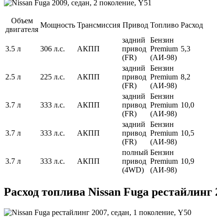
Объем
Мощность
Трансмиссия
Привод
Топливо
Расход
двигателя
задний
Бензин
3.5 л
306 л.с.
АКПП
привод
Premium
5,3
(FR)
(АИ-98)
задний
Бензин
2.5 л
225 л.с.
АКПП
привод
Premium
8,2
(FR)
(АИ-98)
задний
Бензин
3.7 л
333 л.с.
АКПП
привод
Premium
10,0
(FR)
(АИ-98)
задний
Бензин
3.7 л
333 л.с.
АКПП
привод
Premium
10,5
(FR)
(АИ-98)
полный
Бензин
3.7 л
333 л.с.
АКПП
привод
Premium
10,9
(4WD)
(АИ-98)
Расход топлива Nissan Fuga рестайлинг 2