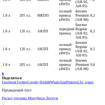
(АИ-92,
(4WD)
АИ-95)
полный
Бензин
1.8 л
205 л.с.
МКПП
привод
Premium
8,2
(4WD)
(АИ-98)
Бензин
передний
Regular
1.8 л
120 л.с.
АКПП
8,3
привод
(АИ-92,
АИ-95)
Бензин
полный
Regular
1.8 л
120 л.с.
АКПП
привод
8,5
(АИ-92,
(4WD)
АИ-95)
полный
Бензин
1.8 л
205 л.с.
АКПП
привод
Premium
9,6
(4WD)
(АИ-98)
0
Поделиться
Facebook
Twitter
Google+
ReddIt
WhatsApp
Pinterest
Эл. адрес
Предыдущий пост
Расход топлива Мицубиси Легнум