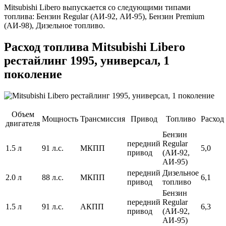
Mitsubishi Libero выпускается со следующими типами
топлива: Бензин Regular (АИ-92, АИ-95), Бензин Premium
(АИ-98), Дизельное топливо.
Расход топлива Mitsubishi Libero
рестайлинг 1995, универсал, 1
поколение
Объем
Мощность
Трансмиссия
Привод
Топливо
Расход
двигателя
Бензин
передний
Regular
1.5 л
91 л.с.
МКПП
5,0
привод
(АИ-92,
АИ-95)
передний
Дизельное
2.0 л
88 л.с.
МКПП
6,1
привод
топливо
Бензин
передний
Regular
1.5 л
91 л.с.
АКПП
6,3
привод
(АИ-92,
АИ-95)