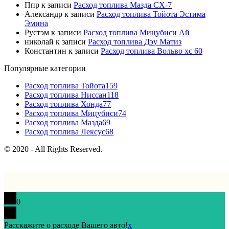
Ппр
к записи
Расход топлива Мазда СХ-7
Александр
к записи
Расход топлива Тойота Эстима
Эмина
Рустэм
к записи
Расход топлива Мицубиси Ай
николай
к записи
Расход топлива Дэу Матиз
Константин
к записи
Расход топлива Вольво хс 60
Популярные категории
Расход топлива Тойота
159
Расход топлива Ниссан
118
Расход топлива Хонда
77
Расход топлива Мицубиси
74
Расход топлива Мазда
69
Расход топлива Лексус
68
© 2020 - All Rights Reserved.
0
Расскажите о расходе Вашего авто!
x