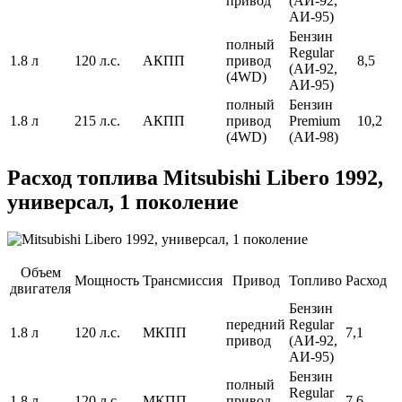
привод
(АИ-92,
АИ-95)
Бензин
полный
Regular
1.8 л
120 л.с.
АКПП
привод
8,5
(АИ-92,
(4WD)
АИ-95)
полный
Бензин
1.8 л
215 л.с.
АКПП
привод
Premium
10,2
(4WD)
(АИ-98)
Расход топлива Mitsubishi Libero 1992,
универсал, 1 поколение
Объем
Мощность
Трансмиссия
Привод
Топливо
Расход
двигателя
Бензин
передний
Regular
1.8 л
120 л.с.
МКПП
7,1
привод
(АИ-92,
АИ-95)
Бензин
полный
Regular
1.8 л
120 л.с.
МКПП
привод
7,6