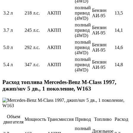
(4WD)
полный
Бензин
3.2 л
218 л.с.
АКПП
привод
13,5
АИ-95
(4WD)
полный
Бензин
3.7 л
245 л.с.
АКПП
привод
14,1
АИ-95
(4WD)
полный
Бензин
5.0 л
292 л.с.
АКПП
привод
14,6
АИ-95
(4WD)
полный
Бензин
5.4 л
347 л.с.
АКПП
привод
14,8
АИ-95
(4WD)
Расход топлива Mercedes-Benz M-Class 1997,
джип/suv 5 дв., 1 поколение, W163
Объем
Мощность
Трансмиссия
Привод
Топливо
Расход
двигателя
полный
Дизельное