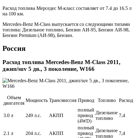
Расход топлива Мерседес М-класс составляет от 7.4 до 16.5 л
на 100 км.
Mercedes-Benz M-Class выпускается со следующими типами
топлива: Дизельное топливо, Бензин АИ-95, Бензин АИ-98,
Бензин Premium (АИ-98), Бензин.
Россия
Расход топлива Mercedes-Benz M-Class 2011,
джип/suv 5 дв., 3 поколение, W166
Объем
Мощность
Трансмиссия
Привод
Топливо
Расход
двигателя
полный
Дизельное
3.0 л
249 л.с.
АКПП
привод
7,4
топливо
(4WD)
полный
Дизельное
2.1 л
204 л.с.
АКПП
привод
7,4
топливо