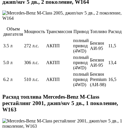
джип/suv 5 дв., 2 поколение, W164
Объем
Мощность
Трансмиссия
Привод
Топливо
Расход
двигателя
полный
Бензин
3.5 л
272 л.с.
АКПП
привод
11,5
АИ-95
(4WD)
полный
Бензин
5.0 л
306 л.с.
АКПП
привод
13,4
АИ-95
(4WD)
полный
Бензин
6.2 л
510 л.с.
АКПП
привод
Premium
16,5
(4WD)
(АИ-98)
Расход топлива Mercedes-Benz M-Class
рестайлинг 2001, джип/suv 5 дв., 1 поколение,
W163