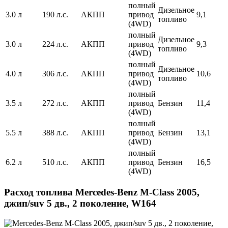
полный
Дизельное
3.0 л
190 л.с.
АКПП
привод
9,1
топливо
(4WD)
полный
Дизельное
3.0 л
224 л.с.
АКПП
привод
9,3
топливо
(4WD)
полный
Дизельное
4.0 л
306 л.с.
АКПП
привод
10,6
топливо
(4WD)
полный
3.5 л
272 л.с.
АКПП
привод
Бензин
11,4
(4WD)
полный
5.5 л
388 л.с.
АКПП
привод
Бензин
13,1
(4WD)
полный
6.2 л
510 л.с.
АКПП
привод
Бензин
16,5
(4WD)
Расход топлива Mercedes-Benz M-Class 2005,
джип/suv 5 дв., 2 поколение, W164