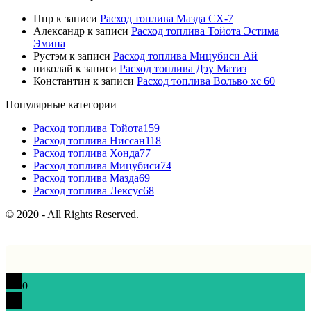
Ппр
к записи
Расход топлива Мазда СХ-7
Александр
к записи
Расход топлива Тойота Эстима
Эмина
Рустэм
к записи
Расход топлива Мицубиси Ай
николай
к записи
Расход топлива Дэу Матиз
Константин
к записи
Расход топлива Вольво хс 60
Популярные категории
Расход топлива Тойота
159
Расход топлива Ниссан
118
Расход топлива Хонда
77
Расход топлива Мицубиси
74
Расход топлива Мазда
69
Расход топлива Лексус
68
© 2020 - All Rights Reserved.
0