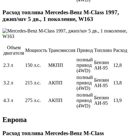
Расход топлива Mercedes-Benz M-Class 1997,
джип/suv 5 дв., 1 поколение, W163
Объем
Мощность
Трансмиссия
Привод
Топливо
Расход
двигателя
полный
Бензин
2.3 л
150 л.с.
МКПП
привод
12,8
АИ-95
(4WD)
полный
Бензин
3.2 л
215 л.с.
АКПП
привод
13,8
АИ-95
(4WD)
полный
Бензин
4.3 л
275 л.с.
АКПП
привод
13,9
АИ-95
(4WD)
Европа
Расход топлива Mercedes-Benz M-Class