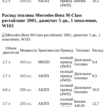
6.2 л
510 л.с.
АКПП
привод
Бензин
16,5
(4WD)
Расход топлива Mercedes-Benz M-Class
рестайлинг 2001, джип/suv 5 дв., 1 поколение,
W163
Объем
Мощность
Трансмиссия
Привод
Топливо
Расход
двигателя
полный
Дизельное
2.7 л
163 л.с.
МКПП
привод
9,4
топливо
(4WD)
полный
Дизельное
2.7 л
163 л.с.
АКПП
привод
9,5
топливо
(4WD)
полный
Дизельное
4.0 л
250 л.с.
АКПП
привод
10,9
топливо
(4WD)
полный
Бензин
3.7 л
235 л.с.
АКПП
привод
12,7
АИ-95