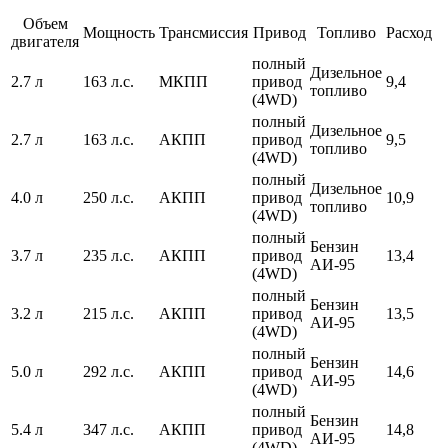
Объем
Мощность
Трансмиссия
Привод
Топливо
Расход
двигателя
полный
Дизельное
2.7 л
163 л.с.
МКПП
привод
9,4
топливо
(4WD)
полный
Дизельное
2.7 л
163 л.с.
АКПП
привод
9,5
топливо
(4WD)
полный
Дизельное
4.0 л
250 л.с.
АКПП
привод
10,9
топливо
(4WD)
полный
Бензин
3.7 л
235 л.с.
АКПП
привод
13,4
АИ-95
(4WD)
полный
Бензин
3.2 л
215 л.с.
АКПП
привод
13,5
АИ-95
(4WD)
полный
Бензин
5.0 л
292 л.с.
АКПП
привод
14,6
АИ-95
(4WD)
полный
Бензин
5.4 л
347 л.с.
АКПП
привод
14,8
АИ-95
(4WD)