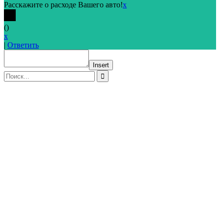
Расскажите о расходе Вашего авто!
x
(
)
x
|
Ответить
Insert