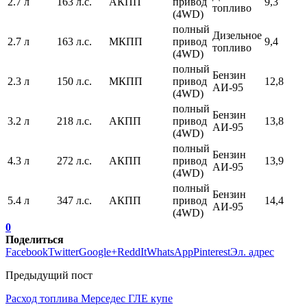
2.7 л
163 л.с.
АКПП
привод
9,3
топливо
(4WD)
полный
Дизельное
2.7 л
163 л.с.
МКПП
привод
9,4
топливо
(4WD)
полный
Бензин
2.3 л
150 л.с.
МКПП
привод
12,8
АИ-95
(4WD)
полный
Бензин
3.2 л
218 л.с.
АКПП
привод
13,8
АИ-95
(4WD)
полный
Бензин
4.3 л
272 л.с.
АКПП
привод
13,9
АИ-95
(4WD)
полный
Бензин
5.4 л
347 л.с.
АКПП
привод
14,4
АИ-95
(4WD)
0
Поделиться
Facebook
Twitter
Google+
ReddIt
WhatsApp
Pinterest
Эл. адрес
Предыдущий пост
Расход топлива Мерседес ГЛЕ купе