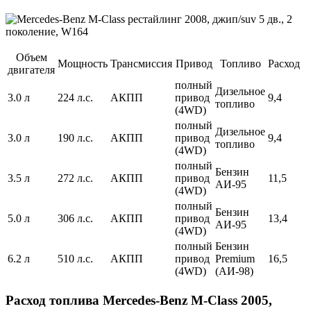
Объем
Мощность
Трансмиссия
Привод
Топливо
Расход
двигателя
полный
Дизельное
3.0 л
224 л.с.
АКПП
привод
9,4
топливо
(4WD)
полный
Дизельное
3.0 л
190 л.с.
АКПП
привод
9,4
топливо
(4WD)
полный
Бензин
3.5 л
272 л.с.
АКПП
привод
11,5
АИ-95
(4WD)
полный
Бензин
5.0 л
306 л.с.
АКПП
привод
13,4
АИ-95
(4WD)
полный
Бензин
6.2 л
510 л.с.
АКПП
привод
Premium
16,5
(4WD)
(АИ-98)
Расход топлива Mercedes-Benz M-Class 2005,