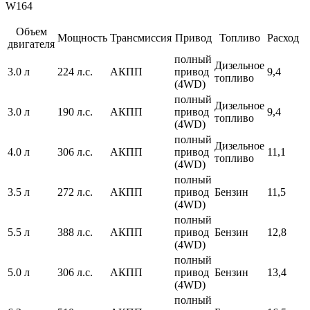
Объем
Мощность
Трансмиссия
Привод
Топливо
Расход
двигателя
полный
Дизельное
3.0 л
224 л.с.
АКПП
привод
9,4
топливо
(4WD)
полный
Дизельное
3.0 л
190 л.с.
АКПП
привод
9,4
топливо
(4WD)
полный
Дизельное
4.0 л
306 л.с.
АКПП
привод
11,1
топливо
(4WD)
полный
3.5 л
272 л.с.
АКПП
привод
Бензин
11,5
(4WD)
полный
5.5 л
388 л.с.
АКПП
привод
Бензин
12,8
(4WD)
полный
5.0 л
306 л.с.
АКПП
привод
Бензин
13,4
(4WD)
полный