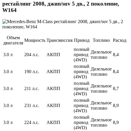
рестайлинг 2008, джип/suv 5 дв., 2 поколение,
W164
Объем
Мощность
Трансмиссия
Привод
Топливо
Расход
двигателя
полный
Дизельное
3.0 л
204 л.с.
АКПП
привод
8,4
топливо
(4WD)
полный
Дизельное
3.0 л
190 л.с.
АКПП
привод
8,4
топливо
(4WD)
полный
Дизельное
3.0 л
211 л.с.
АКПП
привод
8,7
топливо
(4WD)
полный
Дизельное
3.0 л
231 л.с.
АКПП
привод
8,9
топливо
(4WD)
полный
Дизельное
3.0 л
224 л.с.
АКПП
привод
8,9
топливо
(4WD)