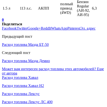
Бензин
полный
Regular
1.5 л
113 л.с.
АКПП
привод
6,3
(АИ-92,
(4WD)
АИ-95)
0
Поделиться
Facebook
Twitter
Google+
ReddIt
WhatsApp
Pinterest
Эл. адрес
Предыдущий пост
Расход топлива Мазда БТ-50
Следующий пост
Расход топлива Мазда Демио
Может вам интересен расход топлива этих автомобилей?
Еще
от автора
Расход топлива Хавал
Расход топлива Хавал Н2
Расход топлива Лексус
Расход топлива Лексус ЛС 400