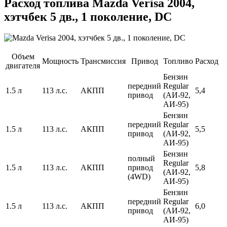
Расход топлива Mazda Verisa 2004,
хэтчбек 5 дв., 1 поколение, DC
Объем
Мощность
Трансмиссия
Привод
Топливо
Расход
двигателя
Бензин
передний
Regular
1.5 л
113 л.с.
АКПП
5,4
привод
(АИ-92,
АИ-95)
Бензин
передний
Regular
1.5 л
113 л.с.
АКПП
5,5
привод
(АИ-92,
АИ-95)
Бензин
полный
Regular
1.5 л
113 л.с.
АКПП
привод
5,8
(АИ-92,
(4WD)
АИ-95)
Бензин
передний
Regular
1.5 л
113 л.с.
АКПП
6,0
привод
(АИ-92,
АИ-95)