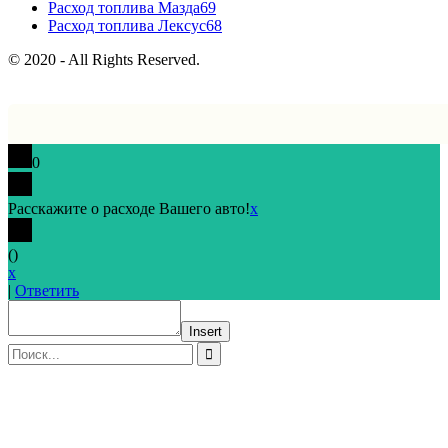
Расход топлива Мазда
69
Расход топлива Лексус
68
© 2020 - All Rights Reserved.
0
Расскажите о расходе Вашего авто!
x
(
)
x
|
Ответить
Insert