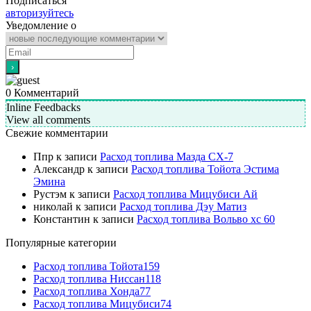
Подписаться
авторизуйтесь
Уведомление о
0
Комментарий
Inline Feedbacks
View all comments
Свежие комментарии
Ппр
к записи
Расход топлива Мазда СХ-7
Александр
к записи
Расход топлива Тойота Эстима
Эмина
Рустэм
к записи
Расход топлива Мицубиси Ай
николай
к записи
Расход топлива Дэу Матиз
Константин
к записи
Расход топлива Вольво хс 60
Популярные категории
Расход топлива Тойота
159
Расход топлива Ниссан
118
Расход топлива Хонда
77
Расход топлива Мицубиси
74