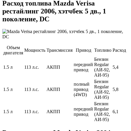
Расход топлива Mazda Verisa
рестайлинг 2006, хэтчбек 5 дв., 1
поколение, DC
Объем
Мощность
Трансмиссия
Привод
Топливо
Расход
двигателя
Бензин
передний
Regular
1.5 л
113 л.с.
АКПП
5,4
привод
(АИ-92,
АИ-95)
Бензин
полный
Regular
1.5 л
113 л.с.
АКПП
привод
5,8
(АИ-92,
(4WD)
АИ-95)
Бензин
передний
Regular
1.5 л
113 л.с.
АКПП
6,1
привод
(АИ-92,
АИ-95)