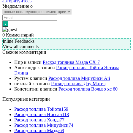
авторизуйтесь
Уведомление о
0
Комментарий
Inline Feedbacks
View all comments
Свежие комментарии
Ппр
к записи
Расход топлива Мазда СХ-7
Александр
к записи
Расход топлива Тойота Эстима
Эмина
Рустэм
к записи
Расход топлива Мицубиси Ай
николай
к записи
Расход топлива Дэу Матиз
Константин
к записи
Расход топлива Вольво хс 60
Популярные категории
Расход топлива Тойота
159
Расход топлива Ниссан
118
Расход топлива Хонда
77
Расход топлива Мицубиси
74
Расход топлива Мазда
69