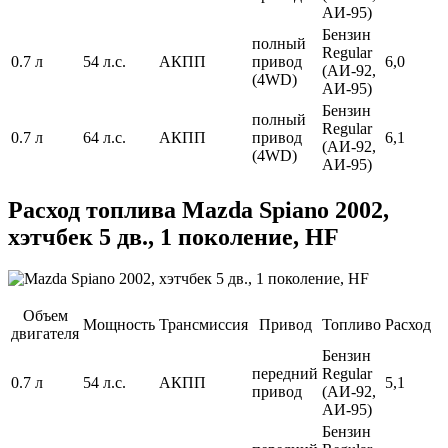
АИ-95)
Бензин
полный
Regular
0.7 л
54 л.с.
АКПП
привод
6,0
(АИ-92,
(4WD)
АИ-95)
Бензин
полный
Regular
0.7 л
64 л.с.
АКПП
привод
6,1
(АИ-92,
(4WD)
АИ-95)
Расход топлива Mazda Spiano 2002,
хэтчбек 5 дв., 1 поколение, HF
Объем
Мощность
Трансмиссия
Привод
Топливо
Расход
двигателя
Бензин
передний
Regular
0.7 л
54 л.с.
АКПП
5,1
привод
(АИ-92,
АИ-95)
Бензин