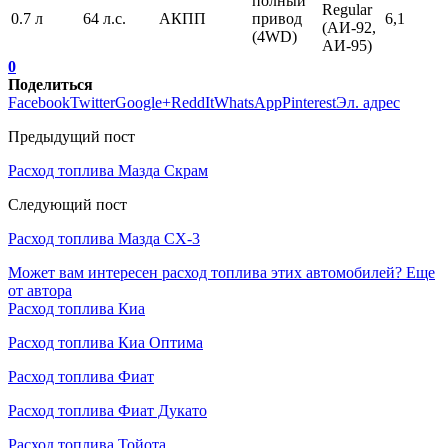
полный
Regular
0.7 л
64 л.с.
АКПП
привод
6,1
(АИ-92,
(4WD)
АИ-95)
0
Поделиться
Facebook
Twitter
Google+
ReddIt
WhatsApp
Pinterest
Эл. адрес
Предыдущий пост
Расход топлива Мазда Скрам
Следующий пост
Расход топлива Мазда СХ-3
Может вам интересен расход топлива этих автомобилей?
Еще
от автора
Расход топлива Киа
Расход топлива Киа Оптима
Расход топлива Фиат
Расход топлива Фиат Дукато
Расход топлива Тойота