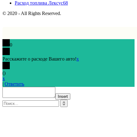
Расход топлива Лексус
68
© 2020 - All Rights Reserved.
0
Расскажите о расходе Вашего авто!
x
(
)
x
|
Ответить
Insert