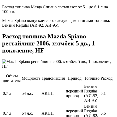
Расход топлива Мазда Спиано составляет от 5.1 до 6.1 л на
100 км.
Mazda Spiano выпускается со следующими типами топлива:
Бензин Regular (АИ-92, АИ-95).
Расход топлива Mazda Spiano
рестайлинг 2006, хэтчбек 5 дв., 1
поколение, HF
Объем
Мощность
Трансмиссия
Привод
Топливо
Расход
двигателя
Бензин
передний
Regular
0.7 л
54 л.с.
АКПП
5,1
привод
(АИ-92,
АИ-95)
Бензин
передний
Regular
0.7 л
64 л.с.
АКПП
5,6
привод
(АИ-92,