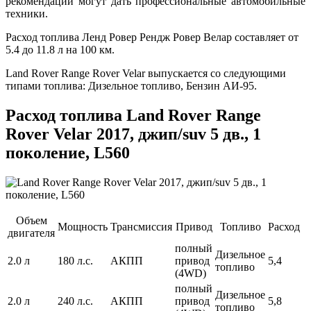
рекомендации могут дать профессиональные автомобильные
техники.
Расход топлива Ленд Ровер Рендж Ровер Велар составляет от
5.4 до 11.8 л на 100 км.
Land Rover Range Rover Velar выпускается со следующими
типами топлива: Дизельное топливо, Бензин АИ-95.
Расход топлива Land Rover Range
Rover Velar 2017, джип/suv 5 дв., 1
поколение, L560
Объем
Мощность
Трансмиссия
Привод
Топливо
Расход
двигателя
полный
Дизельное
2.0 л
180 л.с.
АКПП
привод
5,4
топливо
(4WD)
полный
Дизельное
2.0 л
240 л.с.
АКПП
привод
5,8
топливо