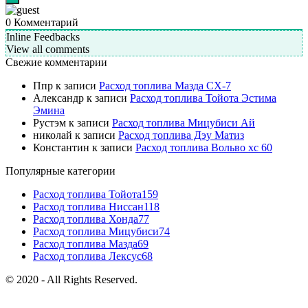
0
Комментарий
Inline Feedbacks
View all comments
Свежие комментарии
Ппр
к записи
Расход топлива Мазда СХ-7
Александр
к записи
Расход топлива Тойота Эстима
Эмина
Рустэм
к записи
Расход топлива Мицубиси Ай
николай
к записи
Расход топлива Дэу Матиз
Константин
к записи
Расход топлива Вольво хс 60
Популярные категории
Расход топлива Тойота
159
Расход топлива Ниссан
118
Расход топлива Хонда
77
Расход топлива Мицубиси
74
Расход топлива Мазда
69
Расход топлива Лексус
68
© 2020 - All Rights Reserved.