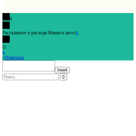
0
Расскажите о расходе Вашего авто!
x
(
)
x
|
Ответить
Insert