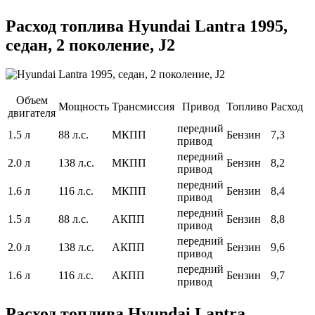
Расход топлива Hyundai Lantra 1995,
седан, 2 поколение, J2
Объем
Мощность
Трансмиссия
Привод
Топливо
Расход
двигателя
передний
1.5 л
88 л.с.
МКПП
Бензин
7,3
привод
передний
2.0 л
138 л.с.
МКПП
Бензин
8,2
привод
передний
1.6 л
116 л.с.
МКПП
Бензин
8,4
привод
передний
1.5 л
88 л.с.
АКПП
Бензин
8,8
привод
передний
2.0 л
138 л.с.
АКПП
Бензин
9,6
привод
передний
1.6 л
116 л.с.
АКПП
Бензин
9,7
привод
Расход топлива Hyundai Lantra