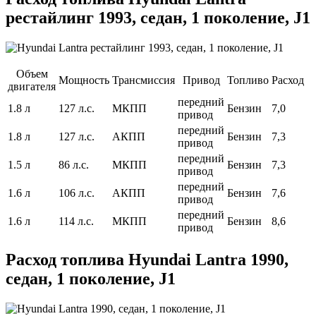
рестайлинг 1993, седан, 1 поколение, J1
Объем
Мощность
Трансмиссия
Привод
Топливо
Расход
двигателя
передний
1.8 л
127 л.с.
МКПП
Бензин
7,0
привод
передний
1.8 л
127 л.с.
АКПП
Бензин
7,3
привод
передний
1.5 л
86 л.с.
МКПП
Бензин
7,3
привод
передний
1.6 л
106 л.с.
АКПП
Бензин
7,6
привод
передний
1.6 л
114 л.с.
МКПП
Бензин
8,6
привод
Расход топлива Hyundai Lantra 1990,
седан, 1 поколение, J1