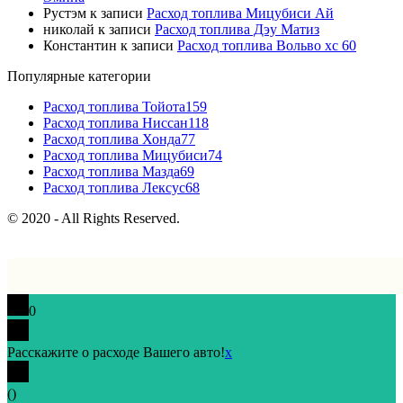
Рустэм
к записи
Расход топлива Мицубиси Ай
николай
к записи
Расход топлива Дэу Матиз
Константин
к записи
Расход топлива Вольво хс 60
Популярные категории
Расход топлива Тойота
159
Расход топлива Ниссан
118
Расход топлива Хонда
77
Расход топлива Мицубиси
74
Расход топлива Мазда
69
Расход топлива Лексус
68
© 2020 - All Rights Reserved.
0
Расскажите о расходе Вашего авто!
x
(
)