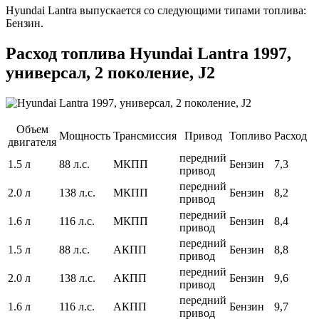
Hyundai Lantra выпускается со следующими типами топлива:
Бензин.
Расход топлива Hyundai Lantra 1997,
универсал, 2 поколение, J2
Объем
Мощность
Трансмиссия
Привод
Топливо
Расход
двигателя
передний
1.5 л
88 л.с.
МКПП
Бензин
7,3
привод
передний
2.0 л
138 л.с.
МКПП
Бензин
8,2
привод
передний
1.6 л
116 л.с.
МКПП
Бензин
8,4
привод
передний
1.5 л
88 л.с.
АКПП
Бензин
8,8
привод
передний
2.0 л
138 л.с.
АКПП
Бензин
9,6
привод
передний
1.6 л
116 л.с.
АКПП
Бензин
9,7
привод