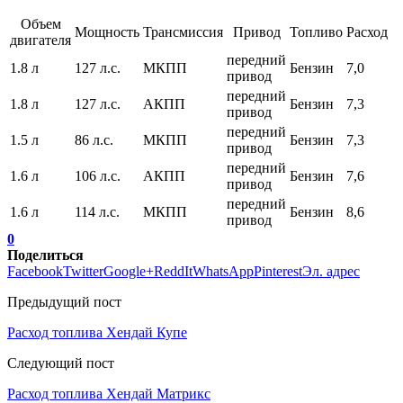
Объем
Мощность
Трансмиссия
Привод
Топливо
Расход
двигателя
передний
1.8 л
127 л.с.
МКПП
Бензин
7,0
привод
передний
1.8 л
127 л.с.
АКПП
Бензин
7,3
привод
передний
1.5 л
86 л.с.
МКПП
Бензин
7,3
привод
передний
1.6 л
106 л.с.
АКПП
Бензин
7,6
привод
передний
1.6 л
114 л.с.
МКПП
Бензин
8,6
привод
0
Поделиться
Facebook
Twitter
Google+
ReddIt
WhatsApp
Pinterest
Эл. адрес
Предыдущий пост
Расход топлива Хендай Купе
Следующий пост
Расход топлива Хендай Матрикс