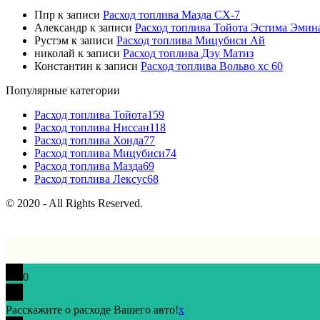
Ппр
к записи
Расход топлива Мазда СХ-7
Александр
к записи
Расход топлива Тойота Эстима Эмин
Рустэм
к записи
Расход топлива Мицубиси Ай
николай
к записи
Расход топлива Дэу Матиз
Константин
к записи
Расход топлива Вольво хс 60
Популярные категории
Расход топлива Тойота
159
Расход топлива Ниссан
118
Расход топлива Хонда
77
Расход топлива Мицубиси
74
Расход топлива Мазда
69
Расход топлива Лексус
68
© 2020 - All Rights Reserved.
0
Расскажите о расходе Вашего авто!
x