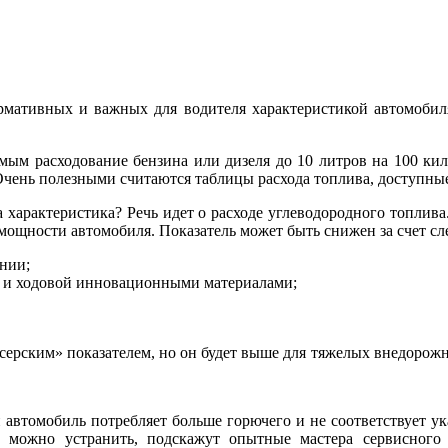
рмативных и важных для водителя характеристикой автомобиля
мым расходование бензина или дизеля до 10 литров на 100 кило
Очень полезными считаются таблицы расхода топлива, доступные 
а характеристика? Речь идет о расходе углеводородного топлив
и мощности автомобиля. Показатель может быть снижен за счет с
нии;
ва и ходовой инновационными материалами;
ейсерским» показателем, но он будет выше для тяжелых внедоро
 автомобиль потребляет больше горючего и не соответствует ук
ее можно устранить, подскажут опытные мастера сервисного