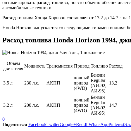
оптимизировать расход топлива, но это обычно обеспечивает
автомобильные техники.
Расход топлива Хонда Хоризон составляет от 13.2 до 14.7 л на 1
Honda Horizon выпускается со следующими типами топлива: Бе
Расход топлива Honda Horizon 1994, джип
Объем
Мощность
Трансмиссия
Привод
Топливо
Расход
двигателя
Бензин
полный
Regular
3.5 л
230 л.с.
АКПП
привод
13,2
(АИ-92,
(4WD)
АИ-95)
Бензин
полный
Regular
3.2 л
200 л.с.
АКПП
привод
14,7
(АИ-92,
(4WD)
АИ-95)
0
Поделиться
Facebook
Twitter
Google+
ReddIt
WhatsApp
Pinterest
Эл.