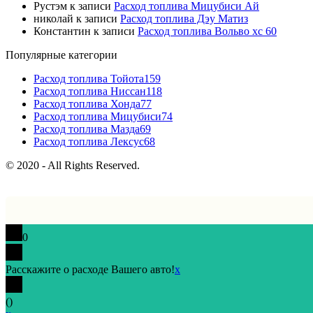
Рустэм
к записи
Расход топлива Мицубиси Ай
николай
к записи
Расход топлива Дэу Матиз
Константин
к записи
Расход топлива Вольво хс 60
Популярные категории
Расход топлива Тойота
159
Расход топлива Ниссан
118
Расход топлива Хонда
77
Расход топлива Мицубиси
74
Расход топлива Мазда
69
Расход топлива Лексус
68
© 2020 - All Rights Reserved.
0
Расскажите о расходе Вашего авто!
x
(
)