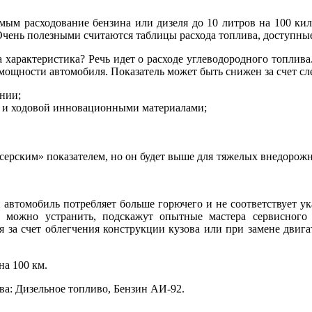
мым расходование бензина или дизеля до 10 литров на 100 кило
Очень полезными считаются таблицы расхода топлива, доступные 
а характеристика? Речь идет о расходе углеводородного топлив
и мощности автомобиля. Показатель может быть снижен за счет с
нии;
ва и ходовой инновационными материалами;
ейсерским» показателем, но он будет выше для тяжелых внедоро
 автомобиль потребляет больше горючего и не соответствует ук
ее можно устранить, подскажут опытные мастера сервисного
ся за счет облегчения конструкции кузова или при замене двиг
на 100 км.
ва: Дизельное топливо, Бензин АИ-92.