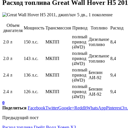
Расход топлива Great Wall Hover H5 2011
Объем
Мощность
Трансмиссия
Привод
Топливо
Расход
двигателя
полный
Дизельное
2.0 л
150 л.с.
МКПП
привод
8,4
топливо
(4WD)
полный
Дизельное
2.0 л
143 л.с.
МКПП
привод
8,4
топливо
(4WD)
полный
Бензин
2.4 л
136 л.с.
МКПП
привод
9,4
АИ-92
(4WD)
полный
Бензин
2.4 л
126 л.с.
МКПП
привод
9,4
АИ-92
(4WD)
0
Поделиться
Facebook
Twitter
Google+
ReddIt
WhatsApp
Pinterest
Эл.
Предыдущий пост
Расход топлива Грейт Волл Ховер Х3