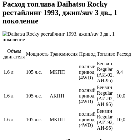
Расход топлива Daihatsu Rocky
рестайлинг 1993, джип/suv 3 дв., 1
поколение
Объем
Мощность
Трансмиссия
Привод
Топливо
Расход
двигателя
Бензин
полный
Regular
1.6 л
105 л.с.
МКПП
привод
9,4
(АИ-92,
(4WD)
АИ-95)
Бензин
полный
Regular
1.6 л
105 л.с.
АКПП
привод
10,0
(АИ-92,
(4WD)
АИ-95)
Бензин
полный
Regular
1.6 л
105 л.с.
МКПП
привод
10,0
(АИ-92,
(4WD)
АИ-95)