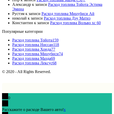
Александр
к записи
Расход топлива Тойота Эстима
Эмина
Рустэм
к записи
Расход топлива Мицубиси Ай
николай
к записи
Расход топлива Дэу Матиз
Константин
к записи
Расход топлива Вольво хс 60
Популярные категории
Расход топлива Тойота
159
Расход топлива Ниссан
118
Расход топлива Хонда
77
Расход топлива Мицубиси
74
Расход топлива Мазда
69
Расход топлива Лексус
68
© 2020 - All Rights Reserved.
0
Расскажите о расходе Вашего авто!
x