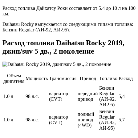
Расход топлива Дайхатсу Роки составляет от 5.4 до 10 л на 100
км.
Daihatsu Rocky выпускается со следующими типами топлива:
Бензин Regular (АИ-92, АИ-95).
Расход топлива Daihatsu Rocky 2019,
джип/suv 5 дв., 2 поколение
Объем
Мощность
Трансмиссия
Привод
Топливо
Расход
двигателя
Бензин
вариатор
передний
Regular
1.0 л
98 л.с.
5,4
(CVT)
привод
(АИ-92,
АИ-95)
Бензин
полный
вариатор
Regular
1.0 л
98 л.с.
привод
5,7
(CVT)
(АИ-92,
(4WD)
АИ-95)