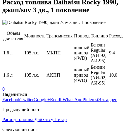
Расход топлива Daihatsu Rocky 1990,
джип/suv 3 дв., 1 поколение
Объем
Мощность
Трансмиссия
Привод
Топливо
Расход
двигателя
Бензин
полный
Regular
1.6 л
105 л.с.
МКПП
привод
9,4
(АИ-92,
(4WD)
АИ-95)
Бензин
полный
Regular
1.6 л
105 л.с.
АКПП
привод
10,0
(АИ-92,
(4WD)
АИ-95)
0
Поделиться
Facebook
Twitter
Google+
ReddIt
WhatsApp
Pinterest
Эл. адрес
Предыдущий пост
Расход топлива Дайхатсу Пизар
Следующий пост