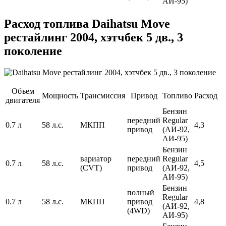
АИ-95)
Расход топлива Daihatsu Move
рестайлинг 2004, хэтчбек 5 дв., 3
поколение
Объем
Мощность
Трансмиссия
Привод
Топливо
Расход
двигателя
Бензин
передний
Regular
0.7 л
58 л.с.
МКПП
4,3
привод
(АИ-92,
АИ-95)
Бензин
вариатор
передний
Regular
0.7 л
58 л.с.
4,5
(CVT)
привод
(АИ-92,
АИ-95)
Бензин
полный
Regular
0.7 л
58 л.с.
МКПП
привод
4,8
(АИ-92,
(4WD)
АИ-95)