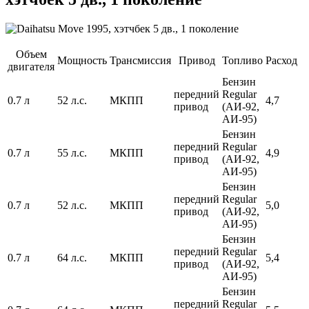
Объем
Мощность
Трансмиссия
Привод
Топливо
Расход
двигателя
Бензин
передний
Regular
0.7 л
52 л.с.
МКПП
4,7
привод
(АИ-92,
АИ-95)
Бензин
передний
Regular
0.7 л
55 л.с.
МКПП
4,9
привод
(АИ-92,
АИ-95)
Бензин
передний
Regular
0.7 л
52 л.с.
МКПП
5,0
привод
(АИ-92,
АИ-95)
Бензин
передний
Regular
0.7 л
64 л.с.
МКПП
5,4
привод
(АИ-92,
АИ-95)
Бензин
передний
Regular