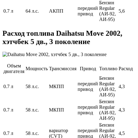
Бензин
передний
Regular
0.7 л
64 л.с.
АКПП
5,6
привод
(АИ-92,
АИ-95)
Расход топлива Daihatsu Move 2002,
хэтчбек 5 дв., 3 поколение
Объем
Мощность
Трансмиссия
Привод
Топливо
Расход
двигателя
Бензин
передний
Regular
0.7 л
58 л.с.
МКПП
4,3
привод
(АИ-92,
АИ-95)
Бензин
передний
Regular
0.7 л
58 л.с.
МКПП
4,3
привод
(АИ-92,
АИ-95)
Бензин
вариатор
передний
Regular
0.7 л
58 л.с.
4,5
(CVT)
привод
(АИ-92,