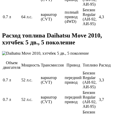
АИ-95)
Бензин
полный
вариатор
Regular
0.7 л
64 л.с.
привод
4,3
(CVT)
(АИ-92,
(4WD)
АИ-95)
Расход топлива Daihatsu Move 2010,
хэтчбек 5 дв., 5 поколение
Объем
Мощность
Трансмиссия
Привод
Топливо
Расход
двигателя
Бензин
вариатор
передний
Regular
0.7 л
52 л.с.
3,3
(CVT)
привод
(АИ-92,
АИ-95)
Бензин
вариатор
передний
Regular
0.7 л
52 л.с.
3,7
(CVT)
привод
(АИ-92,
АИ-95)
Бензин