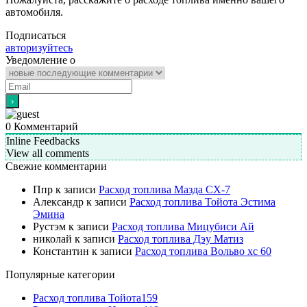
автомобиля.
Подписаться
авторизуйтесь
Уведомление о
0
Комментарий
Inline Feedbacks
View all comments
Свежие комментарии
Ппр
к записи
Расход топлива Мазда СХ-7
Александр
к записи
Расход топлива Тойота Эстима
Эмина
Рустэм
к записи
Расход топлива Мицубиси Ай
николай
к записи
Расход топлива Дэу Матиз
Константин
к записи
Расход топлива Вольво хс 60
Популярные категории
Расход топлива Тойота
159