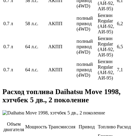
0.7 л
58 л.с.
АКПП
привод
6,1
(АИ-92,
(4WD)
АИ-95)
Бензин
полный
Regular
0.7 л
58 л.с.
АКПП
привод
6,2
(АИ-92,
(4WD)
АИ-95)
Бензин
полный
Regular
0.7 л
64 л.с.
АКПП
привод
6,5
(АИ-92,
(4WD)
АИ-95)
Бензин
полный
Regular
0.7 л
64 л.с.
АКПП
привод
7,1
(АИ-92,
(4WD)
АИ-95)
Расход топлива Daihatsu Move 1998,
хэтчбек 5 дв., 2 поколение
Объем
Мощность
Трансмиссия
Привод
Топливо
Расход
двигателя