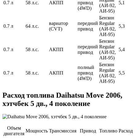
0.7 л
58 л.с.
АКПП
привод
5,1
(АИ-92,
(4WD)
АИ-95)
Бензин
вариатор
передний
Regular
0.7 л
64 л.с.
5,3
(CVT)
привод
(АИ-92,
АИ-95)
Бензин
передний
Regular
0.7 л
58 л.с.
АКПП
5,4
привод
(АИ-92,
АИ-95)
Бензин
полный
Regular
0.7 л
58 л.с.
АКПП
привод
5,5
(АИ-92,
(4WD)
АИ-95)
Расход топлива Daihatsu Move 2006,
хэтчбек 5 дв., 4 поколение
Объем
Мощность
Трансмиссия
Привод
Топливо
Расход
двигателя