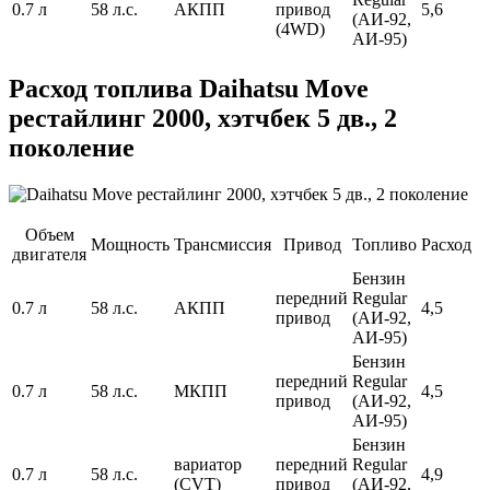
0.7 л
58 л.с.
АКПП
привод
5,6
(АИ-92,
(4WD)
АИ-95)
Расход топлива Daihatsu Move
рестайлинг 2000, хэтчбек 5 дв., 2
поколение
Объем
Мощность
Трансмиссия
Привод
Топливо
Расход
двигателя
Бензин
передний
Regular
0.7 л
58 л.с.
АКПП
4,5
привод
(АИ-92,
АИ-95)
Бензин
передний
Regular
0.7 л
58 л.с.
МКПП
4,5
привод
(АИ-92,
АИ-95)
Бензин
вариатор
передний
Regular
0.7 л
58 л.с.
4,9
(CVT)
привод
(АИ-92,