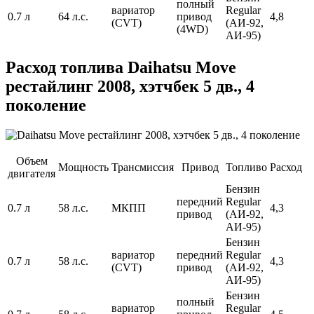
полный
вариатор
Regular
0.7 л
64 л.с.
привод
4,8
(CVT)
(АИ-92,
(4WD)
АИ-95)
Расход топлива Daihatsu Move
рестайлинг 2008, хэтчбек 5 дв., 4
поколение
Объем
Мощность
Трансмиссия
Привод
Топливо
Расход
двигателя
Бензин
передний
Regular
0.7 л
58 л.с.
МКПП
4,3
привод
(АИ-92,
АИ-95)
Бензин
вариатор
передний
Regular
0.7 л
58 л.с.
4,3
(CVT)
привод
(АИ-92,
АИ-95)
Бензин
полный
вариатор
Regular