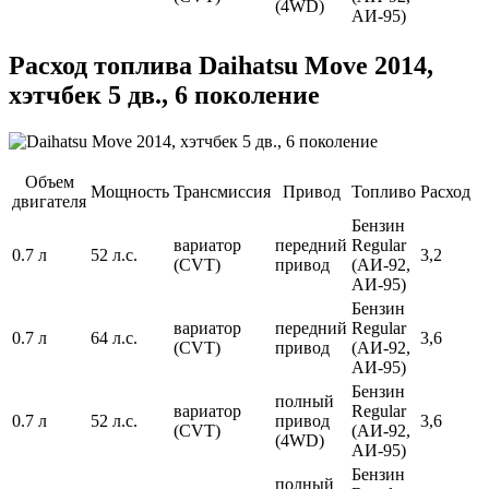
(4WD)
АИ-95)
Расход топлива Daihatsu Move 2014,
хэтчбек 5 дв., 6 поколение
Объем
Мощность
Трансмиссия
Привод
Топливо
Расход
двигателя
Бензин
вариатор
передний
Regular
0.7 л
52 л.с.
3,2
(CVT)
привод
(АИ-92,
АИ-95)
Бензин
вариатор
передний
Regular
0.7 л
64 л.с.
3,6
(CVT)
привод
(АИ-92,
АИ-95)
Бензин
полный
вариатор
Regular
0.7 л
52 л.с.
привод
3,6
(CVT)
(АИ-92,
(4WD)
АИ-95)
Бензин
полный