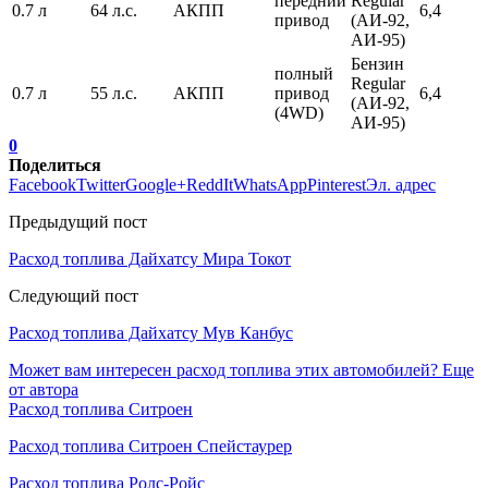
передний
Regular
0.7 л
64 л.с.
АКПП
6,4
привод
(АИ-92,
АИ-95)
Бензин
полный
Regular
0.7 л
55 л.с.
АКПП
привод
6,4
(АИ-92,
(4WD)
АИ-95)
0
Поделиться
Facebook
Twitter
Google+
ReddIt
WhatsApp
Pinterest
Эл. адрес
Предыдущий пост
Расход топлива Дайхатсу Мира Токот
Следующий пост
Расход топлива Дайхатсу Мув Канбус
Может вам интересен расход топлива этих автомобилей?
Еще
от автора
Расход топлива Ситроен
Расход топлива Ситроен Спейстаурер
Расход топлива Ролс-Ройс