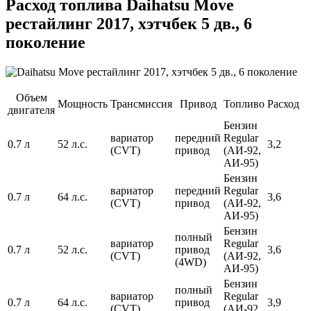
Расход топлива Daihatsu Move
рестайлинг 2017, хэтчбек 5 дв., 6
поколение
Объем
Мощность
Трансмиссия
Привод
Топливо
Расход
двигателя
Бензин
вариатор
передний
Regular
0.7 л
52 л.с.
3,2
(CVT)
привод
(АИ-92,
АИ-95)
Бензин
вариатор
передний
Regular
0.7 л
64 л.с.
3,6
(CVT)
привод
(АИ-92,
АИ-95)
Бензин
полный
вариатор
Regular
0.7 л
52 л.с.
привод
3,6
(CVT)
(АИ-92,
(4WD)
АИ-95)
Бензин
полный
вариатор
Regular
0.7 л
64 л.с.
привод
3,9
(CVT)
(АИ-92,