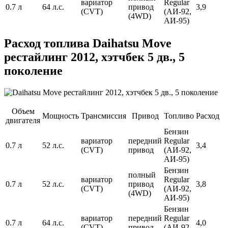
вариатор
Regular
0.7 л
64 л.с.
привод
3,9
(CVT)
(АИ-92,
(4WD)
АИ-95)
Расход топлива Daihatsu Move
рестайлинг 2012, хэтчбек 5 дв., 5
поколение
Объем
Мощность
Трансмиссия
Привод
Топливо
Расход
двигателя
Бензин
вариатор
передний
Regular
0.7 л
52 л.с.
3,4
(CVT)
привод
(АИ-92,
АИ-95)
Бензин
полный
вариатор
Regular
0.7 л
52 л.с.
привод
3,8
(CVT)
(АИ-92,
(4WD)
АИ-95)
Бензин
вариатор
передний
Regular
0.7 л
64 л.с.
4,0
(CVT)
привод
(АИ-92,