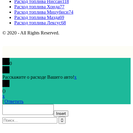
Расход топлива Ниссан
118
Расход топлива Хонда
77
Расход топлива Мицубиси
74
Расход топлива Мазда
69
Расход топлива Лексус
68
© 2020 - All Rights Reserved.
0
Расскажите о расходе Вашего авто!
x
(
)
x
|
Ответить
Insert