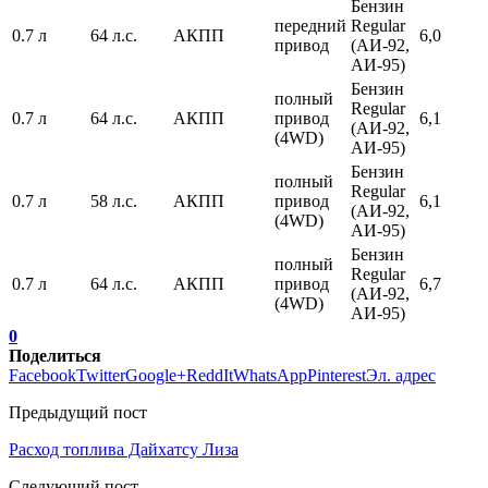
Бензин
передний
Regular
0.7 л
64 л.с.
АКПП
6,0
привод
(АИ-92,
АИ-95)
Бензин
полный
Regular
0.7 л
64 л.с.
АКПП
привод
6,1
(АИ-92,
(4WD)
АИ-95)
Бензин
полный
Regular
0.7 л
58 л.с.
АКПП
привод
6,1
(АИ-92,
(4WD)
АИ-95)
Бензин
полный
Regular
0.7 л
64 л.с.
АКПП
привод
6,7
(АИ-92,
(4WD)
АИ-95)
0
Поделиться
Facebook
Twitter
Google+
ReddIt
WhatsApp
Pinterest
Эл. адрес
Предыдущий пост
Расход топлива Дайхатсу Лиза
Следующий пост