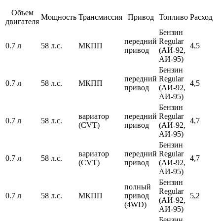
Объем
Мощность
Трансмиссия
Привод
Топливо
Расход
двигателя
Бензин
передний
Regular
0.7 л
58 л.с.
МКПП
4,5
привод
(АИ-92,
АИ-95)
Бензин
передний
Regular
0.7 л
58 л.с.
МКПП
4,5
привод
(АИ-92,
АИ-95)
Бензин
вариатор
передний
Regular
0.7 л
58 л.с.
4,7
(CVT)
привод
(АИ-92,
АИ-95)
Бензин
вариатор
передний
Regular
0.7 л
58 л.с.
4,7
(CVT)
привод
(АИ-92,
АИ-95)
Бензин
полный
Regular
0.7 л
58 л.с.
МКПП
привод
5,2
(АИ-92,
(4WD)
АИ-95)
Бензин