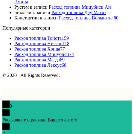
Эмина
Рустэм
к записи
Расход топлива Мицубиси Ай
николай
к записи
Расход топлива Дэу Матиз
Константин
к записи
Расход топлива Вольво хс 60
Популярные категории
Расход топлива Тойота
159
Расход топлива Ниссан
118
Расход топлива Хонда
77
Расход топлива Мицубиси
74
Расход топлива Мазда
69
Расход топлива Лексус
68
© 2020 - All Rights Reserved.
0
Расскажите о расходе Вашего авто!
x
(
)