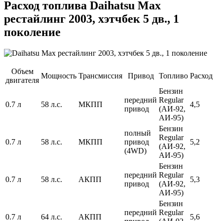
Расход топлива Daihatsu Max
рестайлинг 2003, хэтчбек 5 дв., 1
поколение
Объем
Мощность
Трансмиссия
Привод
Топливо
Расход
двигателя
Бензин
передний
Regular
0.7 л
58 л.с.
МКПП
4,5
привод
(АИ-92,
АИ-95)
Бензин
полный
Regular
0.7 л
58 л.с.
МКПП
привод
5,2
(АИ-92,
(4WD)
АИ-95)
Бензин
передний
Regular
0.7 л
58 л.с.
АКПП
5,3
привод
(АИ-92,
АИ-95)
Бензин
передний
Regular
0.7 л
64 л.с.
АКПП
5,6