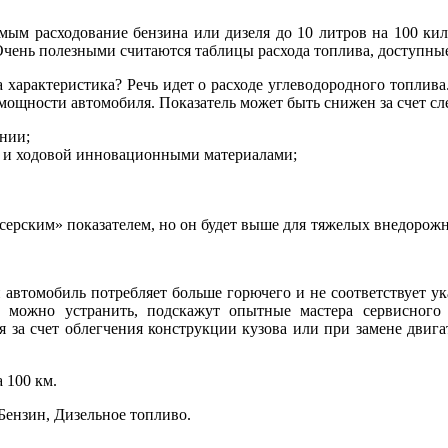
мым расходование бензина или дизеля до 10 литров на 100 кило
Очень полезными считаются таблицы расхода топлива, доступные 
а характеристика? Речь идет о расходе углеводородного топлив
и мощности автомобиля. Показатель может быть снижен за счет с
нии;
ва и ходовой инновационными материалами;
ейсерским» показателем, но он будет выше для тяжелых внедоро
 автомобиль потребляет больше горючего и не соответствует ук
ее можно устранить, подскажут опытные мастера сервисного
ся за счет облегчения конструкции кузова или при замене двиг
а 100 км.
Бензин, Дизельное топливо.