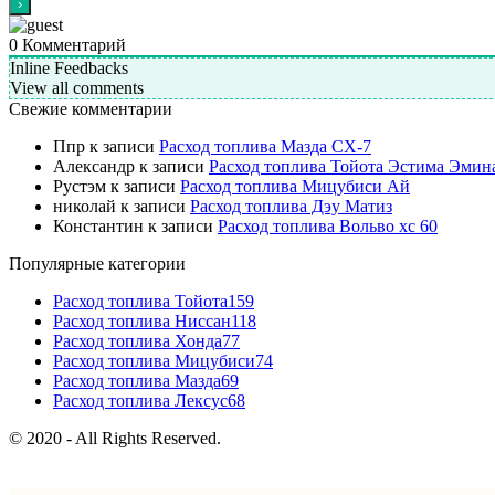
0
Комментарий
Inline Feedbacks
View all comments
Свежие комментарии
Ппр
к записи
Расход топлива Мазда СХ-7
Александр
к записи
Расход топлива Тойота Эстима Эмин
Рустэм
к записи
Расход топлива Мицубиси Ай
николай
к записи
Расход топлива Дэу Матиз
Константин
к записи
Расход топлива Вольво хс 60
Популярные категории
Расход топлива Тойота
159
Расход топлива Ниссан
118
Расход топлива Хонда
77
Расход топлива Мицубиси
74
Расход топлива Мазда
69
Расход топлива Лексус
68
© 2020 - All Rights Reserved.