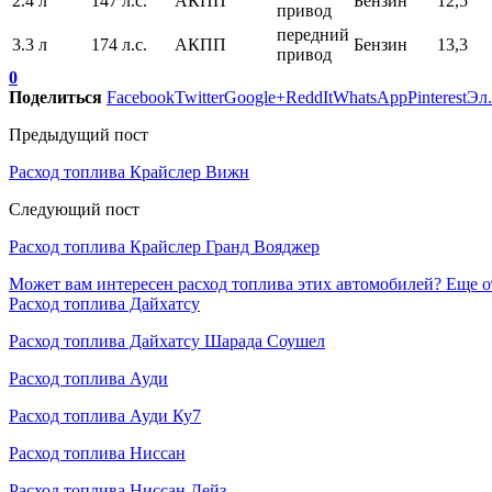
2.4 л
147 л.с.
АКПП
Бензин
12,5
привод
передний
3.3 л
174 л.с.
АКПП
Бензин
13,3
привод
0
Поделиться
Facebook
Twitter
Google+
ReddIt
WhatsApp
Pinterest
Эл.
Предыдущий пост
Расход топлива Крайслер Вижн
Следующий пост
Расход топлива Крайслер Гранд Вояджер
Может вам интересен расход топлива этих автомобилей?
Еще о
Расход топлива Дайхатсу
Расход топлива Дайхатсу Шарада Соушел
Расход топлива Ауди
Расход топлива Ауди Ку7
Расход топлива Ниссан
Расход топлива Ниссан Дейз