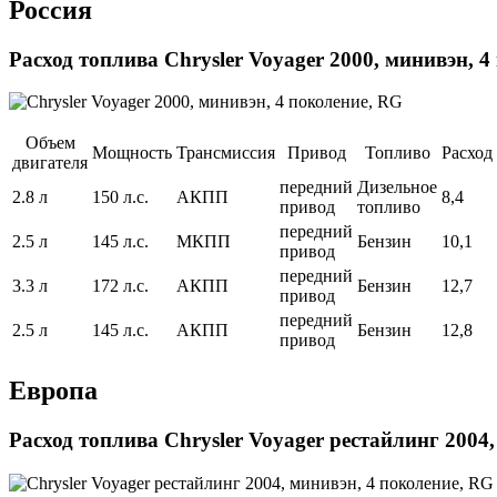
Россия
Расход топлива Chrysler Voyager 2000, минивэн, 
Объем
Мощность
Трансмиссия
Привод
Топливо
Расход
двигателя
передний
Дизельное
2.8 л
150 л.с.
АКПП
8,4
привод
топливо
передний
2.5 л
145 л.с.
МКПП
Бензин
10,1
привод
передний
3.3 л
172 л.с.
АКПП
Бензин
12,7
привод
передний
2.5 л
145 л.с.
АКПП
Бензин
12,8
привод
Европа
Расход топлива Chrysler Voyager рестайлинг 2004