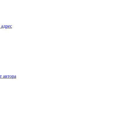
 адрес
т автора