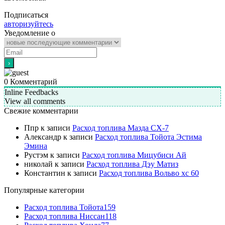
Подписаться
авторизуйтесь
Уведомление о
0
Комментарий
Inline Feedbacks
View all comments
Свежие комментарии
Ппр
к записи
Расход топлива Мазда СХ-7
Александр
к записи
Расход топлива Тойота Эстима
Эмина
Рустэм
к записи
Расход топлива Мицубиси Ай
николай
к записи
Расход топлива Дэу Матиз
Константин
к записи
Расход топлива Вольво хс 60
Популярные категории
Расход топлива Тойота
159
Расход топлива Ниссан
118