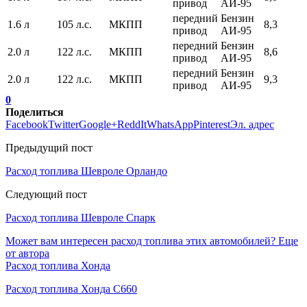
привод
АИ-95
передний
Бензин
1.6 л
105 л.с.
МКПП
8,3
привод
АИ-95
передний
Бензин
2.0 л
122 л.с.
МКПП
8,6
привод
АИ-95
передний
Бензин
2.0 л
122 л.с.
МКПП
9,3
привод
АИ-95
0
Поделиться
Facebook
Twitter
Google+
ReddIt
WhatsApp
Pinterest
Эл. адрес
Предыдущий пост
Расход топлива Шевроле Орландо
Следующий пост
Расход топлива Шевроле Спарк
Может вам интересен расход топлива этих автомобилей?
Еще
от автора
Расход топлива Хонда
Расход топлива Хонда С660