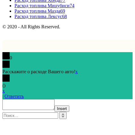
Расход топлива Хонда
77
Расход топлива Мицубиси
74
Расход топлива Мазда
69
Расход топлива Лексус
68
© 2020 - All Rights Reserved.
0
Расскажите о расходе Вашего авто!
x
(
)
x
|
Ответить
Insert