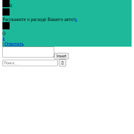
0
Расскажите о расходе Вашего авто!
x
(
)
x
|
Ответить
Insert