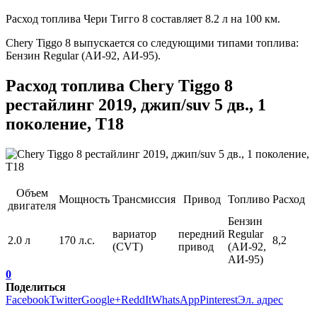
Расход топлива Чери Тигго 8 составляет 8.2 л на 100 км.
Chery Tiggo 8 выпускается со следующими типами топлива:
Бензин Regular (АИ-92, АИ-95).
Расход топлива Chery Tiggo 8
рестайлинг 2019, джип/suv 5 дв., 1
поколение, T18
Объем
Мощность
Трансмиссия
Привод
Топливо
Расход
двигателя
Бензин
вариатор
передний
Regular
2.0 л
170 л.с.
8,2
(CVT)
привод
(АИ-92,
АИ-95)
0
Поделиться
Facebook
Twitter
Google+
ReddIt
WhatsApp
Pinterest
Эл. адрес