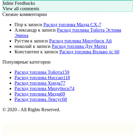
Inline Feedbacks
View all comments
Свежие комментарии
Ппр
к записи
Расход топлива Мазда СХ-7
Александр
к записи
Расход топлива Тойота Эстима
Эмина
Рустэм
к записи
Расход топлива Мицубиси Ай
николай
к записи
Расход топлива Дэу Матиз
Константин
к записи
Расход топлива Вольво хс 60
Популярные категории
Расход топлива Тойота
159
Расход топлива Ниссан
118
Расход топлива Хонда
77
Расход топлива Мицубиси
74
Расход топлива Мазда
69
Расход топлива Лексус
68
© 2020 - All Rights Reserved.